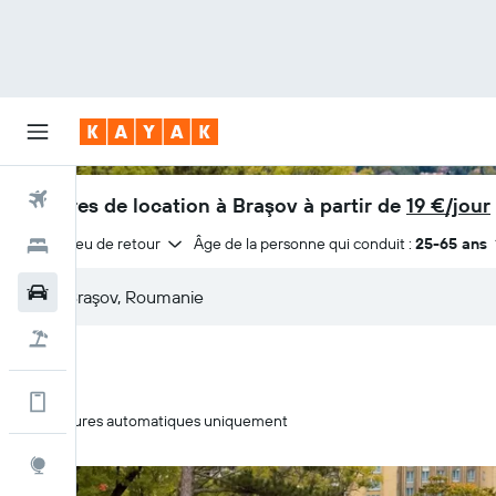
Vols
Voitures de location à Braşov à partir de
19 €/jour
Même lieu de retour
Âge de la personne qui conduit :
25-65 ans
Hôtels
Voitures
Vol+Hôtel
Encore plus d’options sur l'appli
Voitures automatiques uniquement
Explore