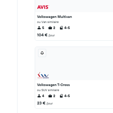
Volkswagen Multivan
ou Van similaire
5
2
4-5
104 €
/jour
Volkswagen T-Cross
ou SUV similaire
4
2
4-5
23 €
/jour