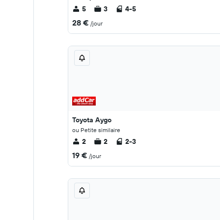
5
3
4-5
28 €
/jour
Toyota Aygo
ou Petite similaire
2
2
2-3
19 €
/jour