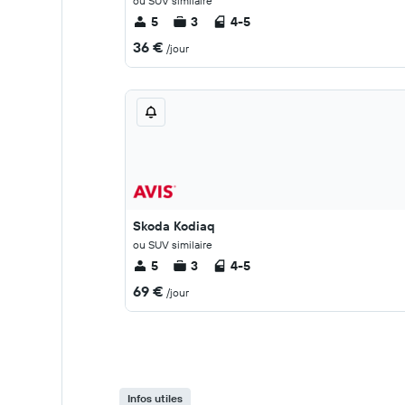
ou SUV similaire
5
3
4-5
36 €
/jour
Skoda Kodiaq
ou SUV similaire
5
3
4-5
69 €
/jour
Infos utiles