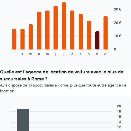
Bar
Chart
1
graphic.
chart
30 €
axe
with
Y
12
bars.
indiquent
20 €
le
Le
prix
10 €
graphique
de
ci-
location
dessous
0
de
j
f
m
a
m
j
j
a
s
o
n
d
indique
End
voiture
of
le
le
interactive
prix
chart
plus
moyen
Quelle est l'agence de location de voiture avec le plus de
bas
d'une
par
succursales à Rome ?
voiture
agence
Avis dispose de 19 succursales à Rome, plus que toute autre agence de
de
location.
location
par
mois
20
Sur
18
Bar
Chart
le
16
graphic.
chart
graphique,
14
with
4
1
12
bars.