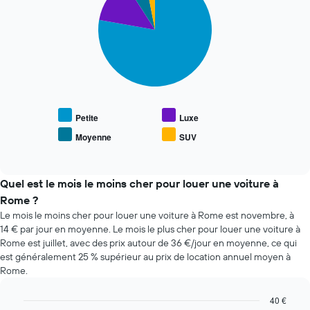
with
des
Y
4
dernières
indiquent
slices.
72
le
heures
prix
Le
Sur
moyen
graphique
le
d'une
ci-
graphique,
voiture
dessous
1
de
indique
axe
location
le
Petite
Luxe
X
prix
Moyenne
SUV
indiquent
End
moyen
les
of
des
interactive
4
types
chart
agences
de
Quel est le mois le moins cher pour louer une voiture à
de
voiture
Rome ?
location
les
Le mois le moins cher pour louer une voiture à Rome est novembre, à
de
plus
14 € par jour en moyenne. Le mois le plus cher pour louer une voiture à
voiture
populaires
les
Rome est juillet, avec des prix autour de 36 €/jour en moyenne, ce qui
moins
est généralement 25 % supérieur au prix de location annuel moyen à
chères
Rome.
Sur
le
40 €
graphique,