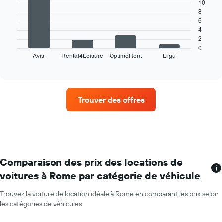
axe
10
X
8
Le
6
indiquent
graphique
4
les
ci-
2
mois
dessous
0
de
Avis
Rental4Leisure
OptimoRent
Liigu
indique
End
l'année
of
les
Sur
interactive
quatre
chart
le
agences
graphique,
de
1
Trouver des offres
location
axe
de
Y
voiture
indiquent
avec
le
le
prix
plus
moyen
de
Comparaison des prix des locations de
d'une
succursales
voiture
voitures à Rome par catégorie de véhicule
Sur
de
le
location
Trouvez la voiture de location idéale à Rome en comparant les prix selon
graphique,
pour
les catégories de véhicules.
1
une
axe
journée