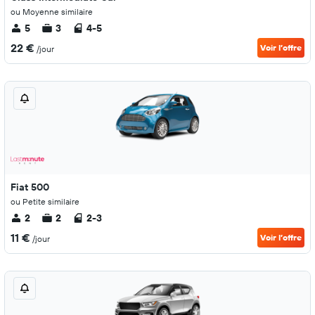
ou Moyenne similaire
5
3
4-5
22 €
Voir l’offre
/jour
Fiat 500
ou Petite similaire
2
2
2-3
11 €
Voir l’offre
/jour