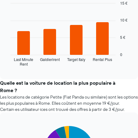
la
15 €
date
Bar
Chart
de
graphic.
chart
la
with
10 €
4
réservation
bars.
Sur
le
5 €
Le
graphique,
graphique
1
ci-
0
axe
dessous
Last Minute
Galdierirent
Target Italy
Rental Plus
X
Rent
indique
End
indiquent
of
les
le
interactive
quatre
chart
nombre
agences
Quelle est la voiture de location la plus populaire à
de
de
jours
Rome ?
location
avant
Les locations de catégorie Petite (Fiat Panda ou similaire) sont les options
de
la
les plus populaires à Rome. Elles coûtent en moyenne 19 €/jour.
voiture
réservation
Certain·es utilisateur·ices ont trouvé des offres à partir de 3 €/jour.
les
Sur
moins
le
chères
graphique,
au
Pie
Chart
1
graphic.
chart
cours
axe