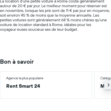
La location d'une petite voiture à Rome coûte généralement
has
par
autour de 20 € par jour. Le meilleur moment pour réserver est
1
agence
en novembre, lorsque les prix sont de 11 € par jour en moyenne,
Y
soit environ 45 % de moins que la moyenne annuelle. Les
axis
petites voitures sont généralement 68 % moins chères qu'une
displaying
voiture de location standard à Rome, idéales pour les
values.
voyageur·euses soucieux·ses de leur budget.
Range:
0
to
100.
Bon à savoir
Agence la plus populaire
Catégor
Rent Smart 24
Moy