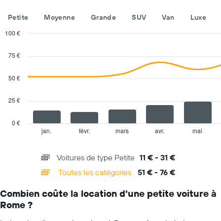
X
indiquent
Petite
Moyenne
Grande
SUV
Van
Luxe
les
agences
100 €
de
Combination
Chart
location
graphic.
chart
75 €
with
de
2
voiture
data
50 €
Sur
series.
le
graphique,
25 €
The
1
chart
axe
has
0 €
Y
1
jan.
févr.
mars
avr.
mai
End
indiquent
of
X
le
interactive
axis
chart
prix
Voitures de type Petite
11 € - 31 €
displaying
de
categories.
Toutes les catégories
51 € - 76 €
location
Range:
de
14
voiture
Combien coûte la location d'une petite voiture à
categories.
le
Rome ?
The
plus
chart
bas