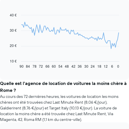
40 €
Line
Chart
graphic.
chart
with
91
30 €
data
points.
20 €
Le
graphique
ci-
10 €
dessous
90
84
78
72
66
60
54
48
42
36
30
24
18
12
6
0
End
of
indique
interactive
l'évolution
chart
des
Quelle est l'agence de location de voitures la moins chère à
prix
Rome ?
d'une
Au cours des 72 dernières heures, les voitures de location les moins
voiture
chères ont été trouvées chez Last Minute Rent (8,06 €/jour),
de
Galdierirent (8,76 €/jour) et Target Italy (10,13 €/jour). La voiture de
location
location la moins chère a été trouvée chez Last Minute Rent, Via
à
Magenta, 42, Roma RM (1,1 km du centre-ville).
l'approche
de