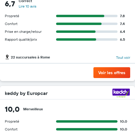
Correct
6,7
Lire 10 avis
Propreté
7.8
Confort
7.4
Prise en charge/retour
6.4
Rapport qualité/prix
6.5
22 succursales à Rome
Tout voir
Voir les offres
keddy by Europcar
10,0
Merveilleux
Propreté
10.0
Confort
10.0