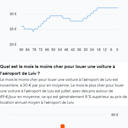
graphic.
chart
with
91
30 €
data
points.
25 €
Le
graphique
ci-
20 €
dessous
90
84
78
72
66
60
54
48
42
36
30
24
18
12
6
0
End
of
indique
interactive
l'évolution
chart
des
Quel est le mois le moins cher pour louer une voiture à
prix
l'aéroport de Lviv ?
d'une
Le mois le moins cher pour louer une voiture à l'aéroport de Lviv est
voiture
novembre, à 30 € par jour en moyenne. Le mois le plus cher pour louer
de
une voiture à l'aéroport de Lviv est juillet, avec des prix autour de
location
49 €/jour en moyenne, ce qui est généralement 8 % supérieur au prix de
à
location annuel moyen à l'aéroport de Lviv.
l'approche
de
la
60 €
date
Bar
Chart
de
graphic.
chart