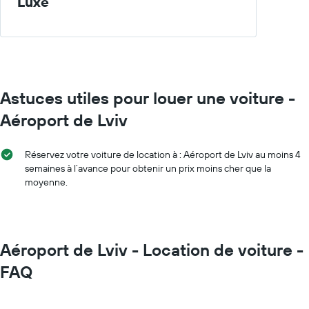
Luxe
indiquent
prix
les
moyen
mois
d'une
de
voiture
l'année
de
Sur
location
le
Astuces utiles pour louer une voiture -
graphique,
1
Aéroport de Lviv
axe
Y
indiquent
Réservez votre voiture de location à : Aéroport de Lviv au moins 4
le
semaines à l’avance pour obtenir un prix moins cher que la
prix
moyenne.
moyen
d'une
voiture
de
location
Aéroport de Lviv - Location de voiture -
pour
FAQ
une
journée