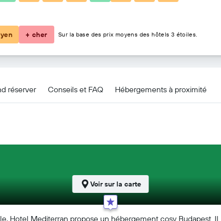
52 €
yen
+ cher
Sur la base des prix moyens des hôtels 3 étoiles.
d réserver
Conseils et FAQ
Hébergements à proximité
Voir sur la carte
le, Hotel Mediterran propose un hébergement cosy Budapest. Il p