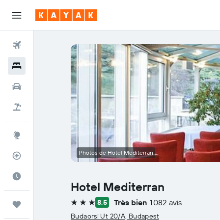
Vols
Hôtels
Voitures
Vol+Hôtel
Explore
Photos de Hotel Mediterran
Suivi des vols
Meilleur moment pour voyager
Hotel Mediterran
Très bien
1 082 avis
8,5
Trips
3 étoiles
Budaorsi Ut 20/A, Budapest