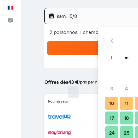
Français
sam. 15/8
Commentaires
2 personnes, 1 chambre
l
m
Offres dès
43 €
/
prix par nuit le moins cher
3
4
Fournisseur
10
11
17
18
24
25