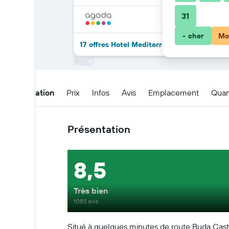
31
- cher
Mo
17 offres Hotel Mediterran de plus
Présentation
Prix
Infos
Avis
Emplacement
Quan
Présentation
8,5
Très bien
1082 avis
Situé à quelques minutes de route Buda Cast