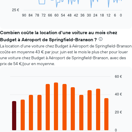
graphique
ci-
25 €
dessous
90
84
78
72
66
60
54
48
42
36
30
24
18
12
6
0
End
of
indique
interactive
l'évolution
chart
des
Combien coûte la location d'une voiture au mois chez
prix
Budget à Aéroport de Springfield-Branson ?
d'une
La location d'une voiture chez Budget à Aéroport de Springfield-Branson
voiture
coûte en moyenne 43 € par jour. juin est le mois le plus cher pour louer
de
une voiture chez Budget à Aéroport de Springfield-Branson, avec des
location
prix de 54 €/jour en moyenne.
à
l'approche
de
60 €
la
Bar
Chart
date
graphic.
chart
with
de
40 €
12
la
bars.
réservation
Sur
20 €
Le
le
graphique
graphique,
ci-
1
dessous
0
axe