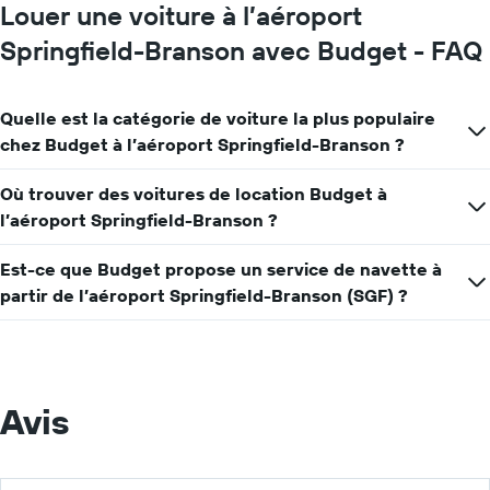
graphique,
Louer une voiture à l’aéroport
1
axe
Springfield-Branson avec Budget - FAQ
Y
indiquent
le
Quelle est la catégorie de voiture la plus populaire
prix
chez Budget à l’aéroport Springfield-Branson ?
moyen
d'une
voiture
Où trouver des voitures de location Budget à
de
l’aéroport Springfield-Branson ?
location
pour
Est-ce que Budget propose un service de navette à
une
journée
partir de l’aéroport Springfield-Branson (SGF) ?
Avis