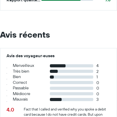
Avis récents
Avis des voyageur·euses
Merveilleux
4
Très bien
2
Bien
1
Correct
0
Passable
0
Médiocre
0
Mauvais
3
4.0
Fact that I called and verified why you spoke a debit
card because I do not have credit cards. But upon