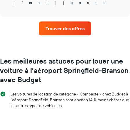
j
f
m
a
m
j
j
a
s
o
n
d
indique
End
X
of
le
indiquent
interactive
prix
chart
le
moyen
nombre
d'une
de
Trouver des offres
voiture
jours
de
avant
location
la
par
réservation
mois
Sur
Sur
Les meilleures astuces pour louer une
le
le
graphique,
voiture à l’aéroport Springfield-Branson
graphique,
1
1
axe
avec Budget
axe
Y
X
indiquent
indiquent
le
Les voitures de location de catégorie « Compacte » chez Budget à
les
prix
l’aéroport Springfield-Branson sont environ 14 % moins chères que
mois
moyen
les autres types de véhicules.
de
d'une
l'année
voiture
Sur
de
le
location