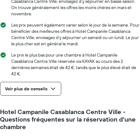
le
Casablanca Centre Ville, envisagez d’y séjourner en basse saison.
graphique,
On trouve généralement les offres les moins chères en mars et
1
novembre.
axe
X
Les prix peuvent également varier selon le jour de la semaine. Pour
indiquent
bénéficier des meilleures offres à Hotel Campanile Casablanca
le
Centre Ville, envisagez d’y séjourner un samedi ou un lundi. Le jour
nombre
le plus cher est en général le mardi.
de
jours
Le prix le plus bas pour une chambre à Hotel Campanile
avant
Casablanca Centre Ville réservée via KAYAK au cours des 2
le
dernières semaines était de 42 €, tandis que le plus élevé était de
séjour
42 €.
Sur
le
Voir plus de conseils
graphique,
1
axe
Y
Hotel Campanile Casablanca Centre Ville -
indiquent
Questions fréquentes sur la réservation d’une
le
prix
chambre
moyen
d'une