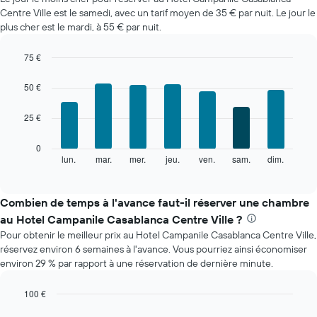
moyen
Centre Ville est le samedi, avec un tarif moyen de 35 € par nuit. Le jour le
d'une
plus cher est le mardi, à 55 € par nuit.
chambre
par
mois
75 €
Sur
Bar
Chart
le
graphic.
chart
50 €
with
graphique,
7
1
25 €
bars.
axe
X
Le
0
indiquent
graphique
lun.
mar.
mer.
jeu.
ven.
sam.
dim.
End
les
of
ci-
mois.
interactive
dessous
chart
Sur
indique
Combien de temps à l'avance faut-il réserver une chambre
le
le
graphique,
au Hotel Campanile Casablanca Centre Ville ?
prix
1
Pour obtenir le meilleur prix au Hotel Campanile Casablanca Centre Ville,
moyen
axe
réservez environ 6 semaines à l'avance. Vous pourriez ainsi économiser
d'une
Y
environ 29 % par rapport à une réservation de dernière minute.
chambre
indiquent
par
le
jour
100 €
prix
Sur
Line
Chart
moyen