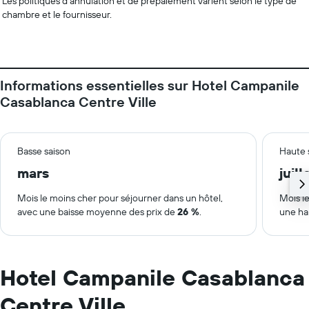
Les politiques d’annulation et de prépaiement varient selon le type de
chambre et le fournisseur.
Informations essentielles sur Hotel Campanile
Casablanca Centre Ville
Basse saison
Haute 
mars
juill
Mois le moins cher pour séjourner dans un hôtel,
Mois le
avec une baisse moyenne des prix de
26 %
.
une ha
Hotel Campanile Casablanca
Centre Ville