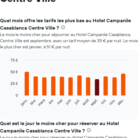
Quel mois offre les tarifs les plus bas au Hotel Campanile
Casablanca Centre Ville ?
Le mois le moins cher pour séjourner au Hotel Campanile Casablanca
Centre Ville est septembre, avec un tarif moyen de 35 € par nuit. Le mois
le plus cher est janvier, à 51 € par nuit.
75 €
Bar
Chart
graphic.
50 €
chart
with
12
25 €
bars.
0
Le
août
févr.
mai
nov.
janv.
avr.
juil.
oct.
mars
juin
sept.
déc.
graphique
End
of
ci-
interactive
dessous
chart
indique
Quel est le jour le moins cher pour réserver au Hotel
le
Campanile Casablanca Centre Ville ?
prix
Le jour le moins cher pour réserver au Hotel Campanile Casablanca