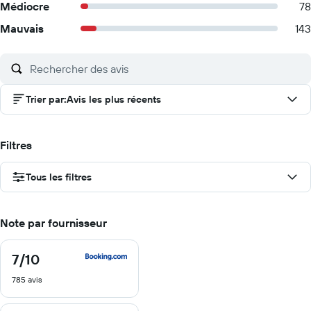
Médiocre
78
Mauvais
143
Trier par
:
Avis les plus récents
Filtres
Tous les filtres
Note par fournisseur
7
/10
7
sur
785 avis
10