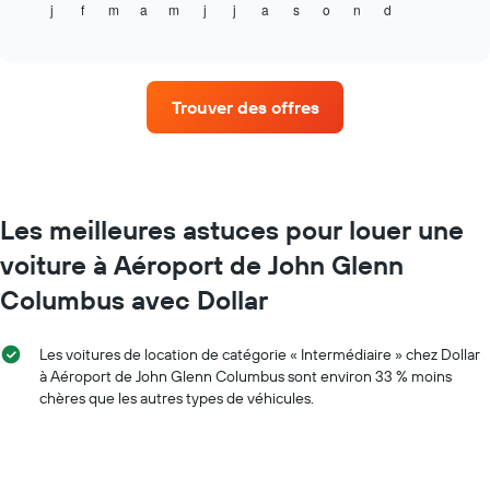
j
f
m
a
m
j
j
a
s
o
n
d
indique
End
X
of
le
indiquent
interactive
prix
chart
le
moyen
nombre
d'une
de
Trouver des offres
voiture
jours
de
avant
location
la
par
réservation
mois
Sur
Sur
Les meilleures astuces pour louer une
le
le
graphique,
voiture à Aéroport de John Glenn
graphique,
1
1
axe
Columbus avec Dollar
axe
Y
X
indiquent
indiquent
le
Les voitures de location de catégorie « Intermédiaire » chez Dollar
les
prix
à Aéroport de John Glenn Columbus sont environ 33 % moins
mois
moyen
chères que les autres types de véhicules.
de
d'une
l'année
voiture
Sur
de
le
location