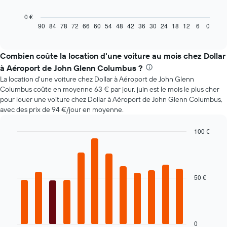
graphique
ci-
0 €
dessous
90
84
78
72
66
60
54
48
42
36
30
24
18
12
6
0
End
of
indique
interactive
l'évolution
chart
des
Combien coûte la location d'une voiture au mois chez Dollar
prix
à Aéroport de John Glenn Columbus ?
d'une
La location d'une voiture chez Dollar à Aéroport de John Glenn
voiture
Columbus coûte en moyenne 63 € par jour. juin est le mois le plus cher
de
pour louer une voiture chez Dollar à Aéroport de John Glenn Columbus,
location
avec des prix de 94 €/jour en moyenne.
à
l'approche
de
100 €
la
Bar
Chart
date
graphic.
chart
with
de
12
la
bars.
50 €
réservation
Sur
Le
le
graphique
graphique,
ci-
1
dessous
0
axe