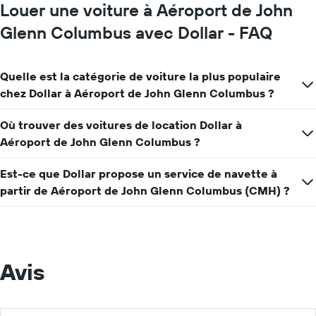
graphique,
Louer une voiture à Aéroport de John
1
axe
Glenn Columbus avec Dollar - FAQ
Y
indiquent
le
Quelle est la catégorie de voiture la plus populaire
prix
chez Dollar à Aéroport de John Glenn Columbus ?
moyen
d'une
voiture
Où trouver des voitures de location Dollar à
de
Aéroport de John Glenn Columbus ?
location
pour
Est-ce que Dollar propose un service de navette à
une
journée
partir de Aéroport de John Glenn Columbus (CMH) ?
Avis