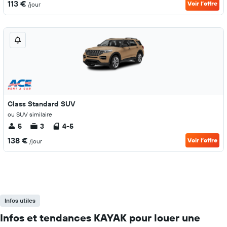
113 €
Voir l’offre
/jour
Class Standard SUV
ou SUV similaire
5
3
4-5
138 €
Voir l’offre
/jour
Infos utiles
Infos et tendances KAYAK pour louer une