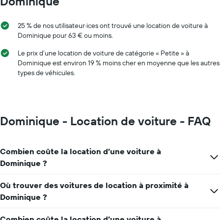
Dominique
axe
Y
indiquent
25 % de nos utilisateur·ices ont trouvé une location de voiture à
le
Dominique pour 63 € ou moins.
prix
moyen
Le prix d’une location de voiture de catégorie « Petite » à
d'une
Dominique est environ 19 % moins cher en moyenne que les autres
voiture
types de véhicules.
de
location
pour
une
journée
Dominique - Location de voiture - FAQ
Combien coûte la location d’une voiture à
Dominique ?
Où trouver des voitures de location à proximité à
Dominique ?
Combien coûte la location d’une voiture à