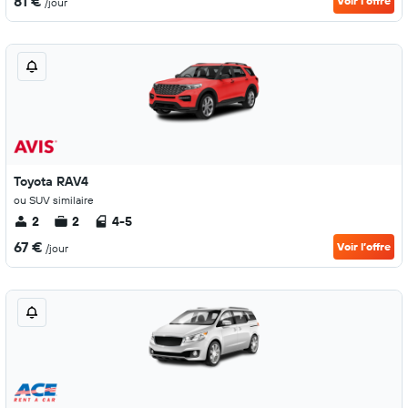
81 €
Voir l’offre
/jour
Toyota RAV4
ou SUV similaire
2
2
4-5
67 €
Voir l’offre
/jour