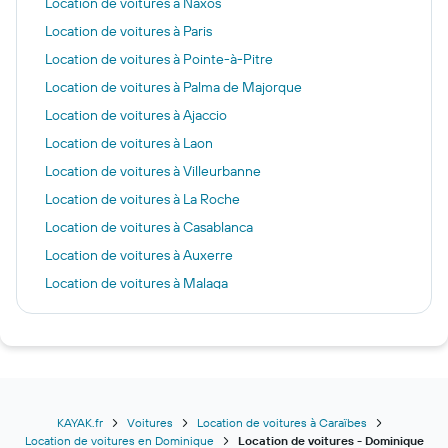
Location de voitures à Naxos
Location de voitures à Paris
Location de voitures à Pointe-à-Pitre
Location de voitures à Palma de Majorque
Location de voitures à Ajaccio
Location de voitures à Laon
Location de voitures à Villeurbanne
Location de voitures à La Roche
Location de voitures à Casablanca
Location de voitures à Auxerre
Location de voitures à Malaga
Location de voitures à Lyon
Location de voitures à Fès
Location de voitures à Versailles
Location de voitures à Nice
Location de voitures à Figari
KAYAK.fr
Voitures
Location de voitures à Caraïbes
Location de voitures en Dominique
Location de voitures - Dominique