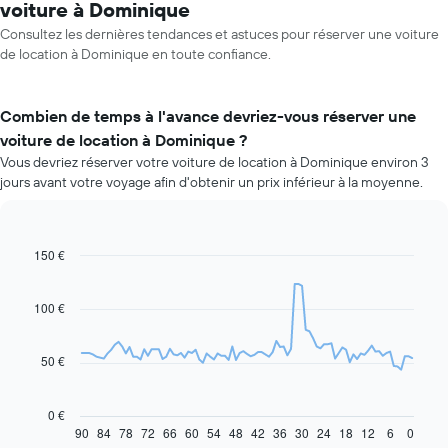
voiture à Dominique
Consultez les dernières tendances et astuces pour réserver une voiture
de location à Dominique en toute confiance.
Combien de temps à l'avance devriez-vous réserver une
voiture de location à Dominique ?
Vous devriez réserver votre voiture de location à Dominique environ 3
jours avant votre voyage afin d'obtenir un prix inférieur à la moyenne.
150 €
Line
Chart
graphic.
chart
with
91
100 €
data
points.
50 €
Le
graphique
ci-
0 €
dessous
90
84
78
72
66
60
54
48
42
36
30
24
18
12
6
0
End
of