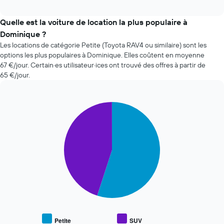
indique
interactive
l'évolution
chart
des
Quelle est la voiture de location la plus populaire à
prix
Dominique ?
d'une
Les locations de catégorie Petite (Toyota RAV4 ou similaire) sont les
voiture
options les plus populaires à Dominique. Elles coûtent en moyenne
de
67 €/jour. Certain·es utilisateur·ices ont trouvé des offres à partir de
location
65 €/jour.
à
l'approche
de
la
Pie
Chart
date
graphic.
chart
with
de
2
la
slices.
réservation
Sur
Le
le
graphique
graphique,
ci-
1
dessous
axe
indique
X
le
indiquent
prix
le
Petite
SUV
End