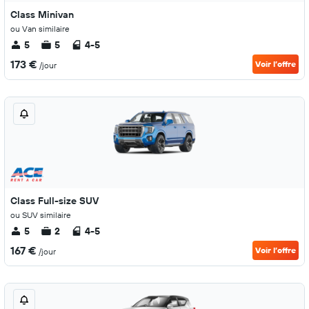
Class Minivan
ou Van similaire
5
5
4-5
173 €
Voir l’offre
/jour
Class Full-size SUV
ou SUV similaire
5
2
4-5
167 €
Voir l’offre
/jour