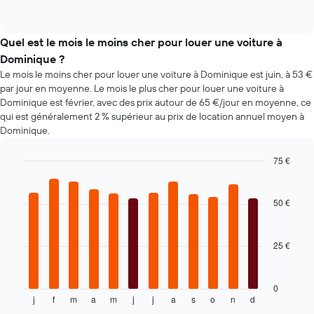
moyen
nombre
of
des
interactive
de
types
chart
jours
de
Quel est le mois le moins cher pour louer une voiture à
avant
voiture
Dominique ?
la
les
réservation
Le mois le moins cher pour louer une voiture à Dominique est juin, à 53 €
plus
Sur
par jour en moyenne. Le mois le plus cher pour louer une voiture à
populaires
le
Dominique est février, avec des prix autour de 65 €/jour en moyenne, ce
graphique,
qui est généralement 2 % supérieur au prix de location annuel moyen à
1
Dominique.
axe
Y
75 €
indiquent
Bar
Chart
le
graphic.
chart
prix
with
50 €
moyen
12
d'une
bars.
voiture
25 €
de
Le
location
graphique
ci-
dessous
0
j
f
m
a
m
j
j
a
s
o
n
d
indique
End
of