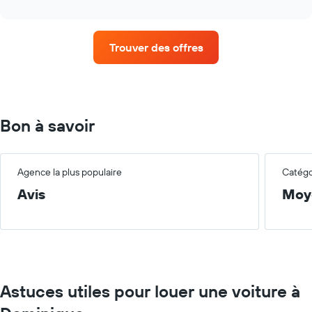
le
interactive
prix
chart
moyen
d'une
Trouver des offres
voiture
de
location
par
mois
Sur
Bon à savoir
le
graphique,
1
axe
Agence la plus populaire
Catégor
X
Avis
Moy
indiquent
les
mois
de
l'année
Sur
le
Astuces utiles pour louer une voiture à
graphique,
1