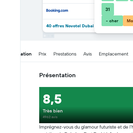
31
- cher
Mo
40 offres Novotel Dubai Gold District de pl
Présentation
Prix
Prestations
Avis
Emplacement
Présentation
8,5
Très bien
4962 avis
Imprégnez-vous du glamour futuriste et de l'