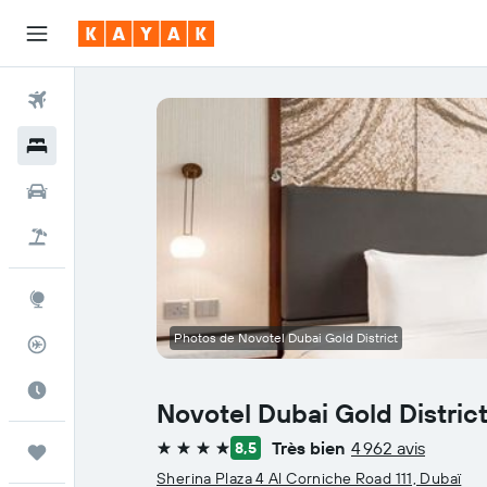
Vols
Hôtels
Voitures
Vol+Hôtel
Explore
Photos de Novotel Dubai Gold District
Suivi des vols
Meilleur moment pour voyager
Novotel Dubai Gold Distric
Très bien
4 962 avis
8,5
Trips
4 étoiles
Sherina Plaza 4 Al Corniche Road 111, Dubaï