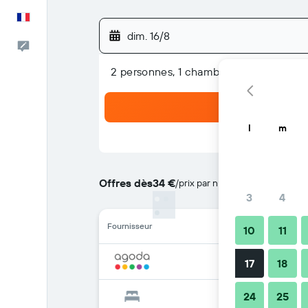
Français
dim. 16/8
Commentaires
2 personnes, 1 chambre
l
m
Offres dès
34 €
/
prix par nuit le moins cher
3
4
Fournisseur
10
11
17
18
24
25