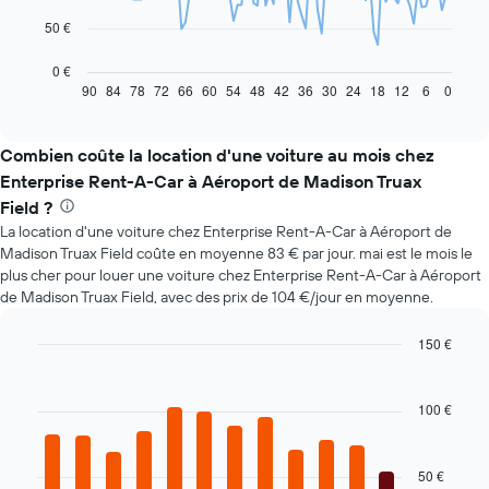
Le
50 €
graphique
ci-
0 €
dessous
90
84
78
72
66
60
54
48
42
36
30
24
18
12
6
0
End
of
indique
interactive
l'évolution
chart
des
Combien coûte la location d'une voiture au mois chez
prix
Enterprise Rent-A-Car à Aéroport de Madison Truax
d'une
Field ?
voiture
La location d'une voiture chez Enterprise Rent-A-Car à Aéroport de
de
location
Madison Truax Field coûte en moyenne 83 € par jour. mai est le mois le
à
plus cher pour louer une voiture chez Enterprise Rent-A-Car à Aéroport
l'approche
de Madison Truax Field, avec des prix de 104 €/jour en moyenne.
de
la
150 €
date
Bar
Chart
de
graphic.
chart
la
with
100 €
réservation
12
bars.
Sur
le
50 €
Le
graphique,