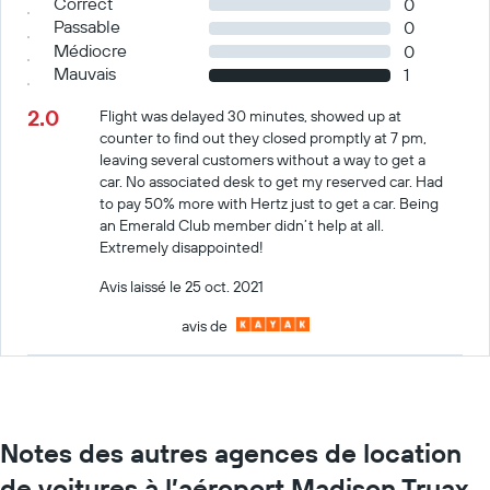
Correct
0
Passable
0
Médiocre
0
Mauvais
1
2.0
Flight was delayed 30 minutes, showed up at
counter to find out they closed promptly at 7 pm,
leaving several customers without a way to get a
car. No associated desk to get my reserved car. Had
to pay 50% more with Hertz just to get a car. Being
an Emerald Club member didn’t help at all.
Extremely disappointed!
Avis laissé le 25 oct. 2021
avis de
Notes des autres agences de location
de voitures à l’aéroport Madison Truax