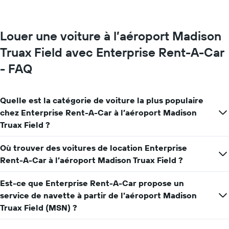
de
Sur
location
le
graphique,
Louer une voiture à l’aéroport Madison
1
axe
Truax Field avec Enterprise Rent-A-Car
Y
- FAQ
indiquent
le
prix
moyen
Quelle est la catégorie de voiture la plus populaire
d'une
chez Enterprise Rent-A-Car à l’aéroport Madison
voiture
Truax Field ?
de
location
pour
Où trouver des voitures de location Enterprise
une
Rent-A-Car à l’aéroport Madison Truax Field ?
journée
Est-ce que Enterprise Rent-A-Car propose un
service de navette à partir de l’aéroport Madison
Truax Field (MSN) ?