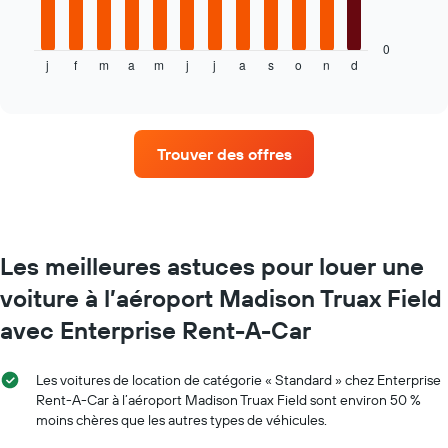
graphique
1
ci-
axe
dessous
0
X
j
f
m
a
m
j
j
a
s
o
n
d
indique
End
indiquent
of
le
le
interactive
prix
chart
nombre
moyen
de
d'une
jours
Trouver des offres
voiture
avant
de
la
location
réservation
par
Sur
mois
le
Sur
graphique,
Les meilleures astuces pour louer une
le
1
voiture à l’aéroport Madison Truax Field
graphique,
axe
1
Y
avec Enterprise Rent-A-Car
axe
indiquent
X
le
indiquent
prix
Les voitures de location de catégorie « Standard » chez Enterprise
les
moyen
Rent-A-Car à l’aéroport Madison Truax Field sont environ 50 %
mois
d'une
moins chères que les autres types de véhicules.
de
voiture
l'année