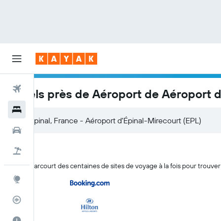
Vols
Hôtels près de Aéroport de Aéroport d
Hôtels
Voitures
Vol+Hôtel
KAYAK parcourt des centaines de sites de voyage à la fois pour trouver
Explore
Suivi des vols
Meilleur moment pour voyager