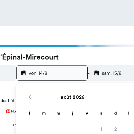
'Épinal-Mirecourt
ven. 14/8
-
sam. 15/8
août 2026
 des hôtels à l'aéroport d'Épinal-Mirecourt
l
m
m
j
v
s
d
l
… et plus
1
2