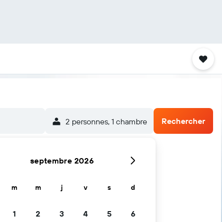
Rechercher
2 personnes, 1 chambre
septembre 2026
m
m
j
v
s
d
1
2
3
4
5
6