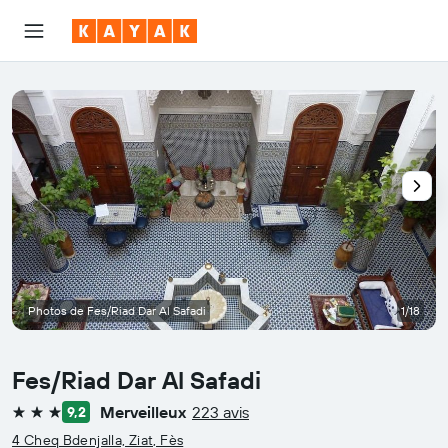
Photos de Fes/Riad Dar Al Safadi
1/18
Fes/Riad Dar Al Safadi
Merveilleux
223 avis
9,2
3 étoiles
4 Cheq Bdenjalla, Ziat, Fès