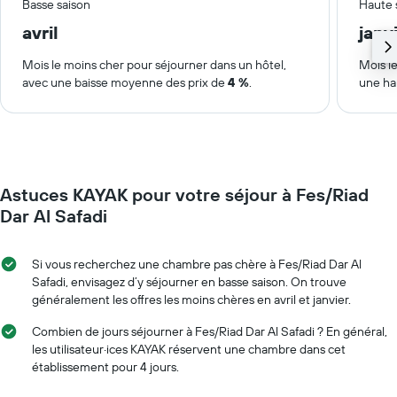
Basse saison
Haute 
avril
janv
Mois le moins cher pour séjourner dans un hôtel,
Mois le
avec une baisse moyenne des prix de
4 %
.
une ha
Astuces KAYAK pour votre séjour à Fes/Riad
Dar Al Safadi
Si vous recherchez une chambre pas chère à Fes/Riad Dar Al
Safadi, envisagez d’y séjourner en basse saison. On trouve
généralement les offres les moins chères en avril et janvier.
Combien de jours séjourner à Fes/Riad Dar Al Safadi ? En général,
les utilisateur·ices KAYAK réservent une chambre dans cet
établissement pour 4 jours.