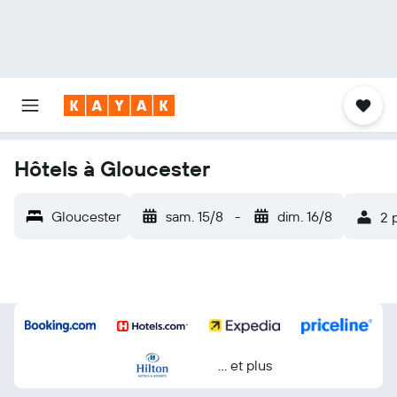
Hôtels à Gloucester
Gloucester
sam. 15/8
-
dim. 16/8
2 
… et plus