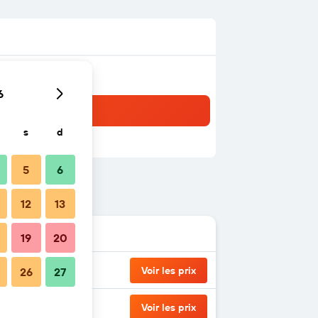
6
s
d
5
6
12
13
19
20
Voir les prix
26
27
Voir les prix