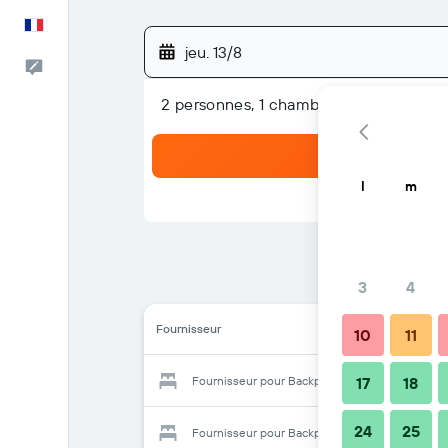
Français
jeu. 13/8
Commentaires
2 personnes, 1 chambre
l
m
3
4
Fournisseur
10
11
Fournisseur pour Backpackers Miyajima
17
18
24
25
Fournisseur pour Backpackers Miyajima