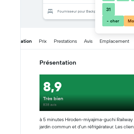
31
Fournisseur pour Backpackers Miyajima
- cher
Mo
Présentation
Prix
Prestations
Avis
Emplacement
Présentation
8,9
Très bien
838 avis
à 5 minutes Hiroden-miyajima-guchi Railway S
jardin commun et d'un réfrigérateur. Les client