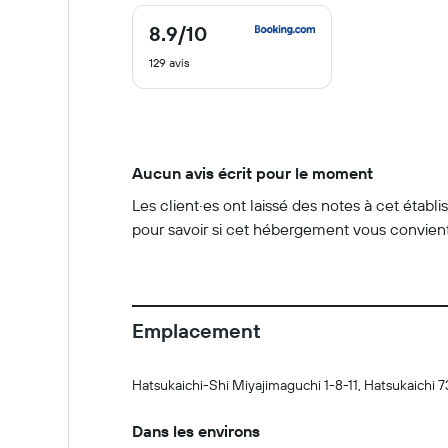
8.9
/10
8.9
sur
129 avis
10
Aucun avis écrit pour le moment
Les client·es ont laissé des notes à cet étab
pour savoir si cet hébergement vous convient
Emplacement
Hatsukaichi-Shi Miyajimaguchi 1-8-11, Hatsukaichi 
Dans les environs