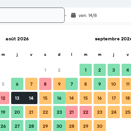
-
ven. 14/8
août 2026
septembre 202
Rechercher
m
j
v
s
d
l
m
m
j
v
1
2
1
2
3
4
5
6
7
8
9
7
8
9
10
11
12
13
14
15
16
14
15
16
17
18
19
20
21
22
23
21
22
23
24
25
26
27
28
29
30
28
29
30