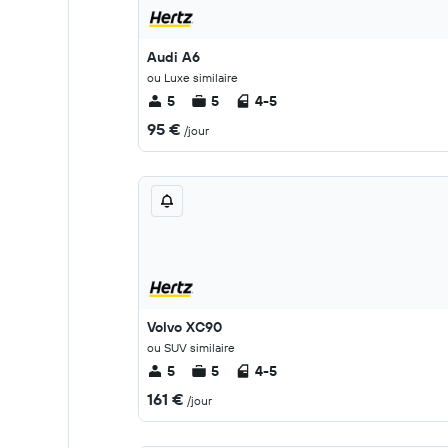
Audi A6
ou Luxe similaire
5
5
4-5
95 €
/jour
Volvo XC90
ou SUV similaire
5
5
4-5
161 €
/jour