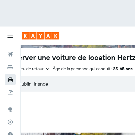
Vols
Réserver une voiture de location Hertz
Hôtels
Même lieu de retour
Âge de la personne qui conduit :
25-65 ans
Voitures
Vol+Hôtel
Explore
Suivi des vols
Meilleur moment pour voyager