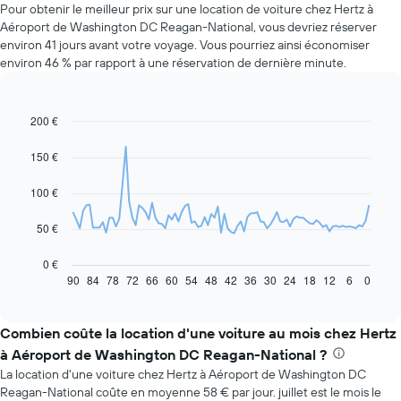
Pour obtenir le meilleur prix sur une location de voiture chez Hertz à
Aéroport de Washington DC Reagan-National, vous devriez réserver
environ 41 jours avant votre voyage. Vous pourriez ainsi économiser
environ 46 % par rapport à une réservation de dernière minute.
200 €
Line
Chart
graphic.
chart
with
150 €
91
data
100 €
points.
Le
50 €
graphique
ci-
0 €
dessous
90
84
78
72
66
60
54
48
42
36
30
24
18
12
6
0
End
of
indique
interactive
l'évolution
chart
des
Combien coûte la location d'une voiture au mois chez Hertz
prix
à Aéroport de Washington DC Reagan-National ?
d'une
La location d'une voiture chez Hertz à Aéroport de Washington DC
voiture
Reagan-National coûte en moyenne 58 € par jour. juillet est le mois le
de