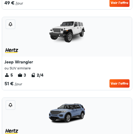
49 €
Voir l’offre
/jour
Jeep Wrangler
ou SUV similaire
5
3
2/4
51 €
Voir l’offre
/jour