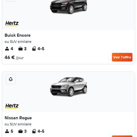
Buick Encore
ou SUV similaire
4
2
4-5
46 €
Voir l’offre
/jour
Nissan Rogue
ou SUV similaire
5
3
4-5