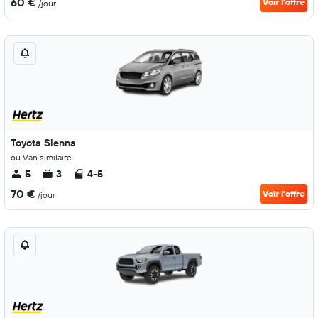
60 €
Voir l’offre
/jour
Toyota Sienna
ou Van similaire
5
3
4-5
70 €
Voir l’offre
/jour