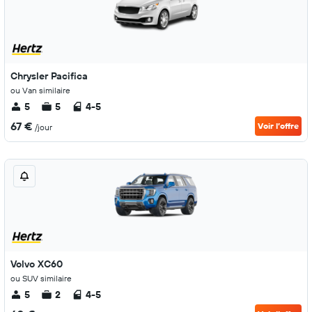
Chrysler Pacifica
ou Van similaire
5
5
4-5
67 €
Voir l’offre
/jour
Volvo XC60
ou SUV similaire
5
2
4-5