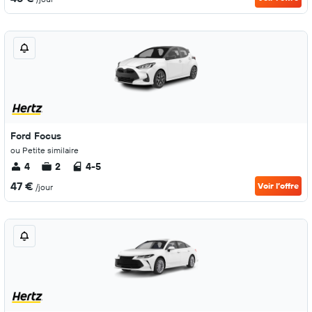
Ford Focus
ou Petite similaire
4
2
4-5
47 €
Voir l’offre
/jour