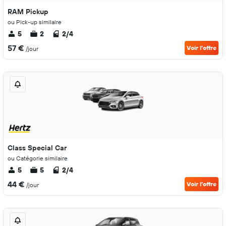
RAM Pickup
ou Pick-up similaire
5
2
2/4
57 €
Voir l’offre
/jour
Class Special Car
ou Catégorie similaire
5
5
2/4
44 €
Voir l’offre
/jour