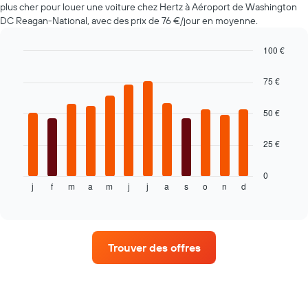
plus cher pour louer une voiture chez Hertz à Aéroport de Washington
location
DC Reagan-National, avec des prix de 76 €/jour en moyenne.
à
l'approche
de
100 €
la
Bar
Chart
date
graphic.
chart
75 €
with
de
12
la
bars.
50 €
réservation
Sur
Le
le
25 €
graphique
graphique,
ci-
1
dessous
0
axe
j
f
m
a
m
j
j
a
s
o
n
d
indique
End
X
of
le
indiquent
interactive
prix
chart
le
moyen
nombre
d'une
de
Trouver des offres
voiture
jours
de
avant
location
la
par
réservation
mois