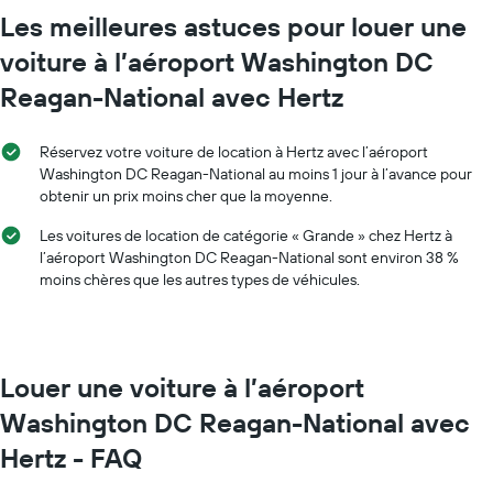
Sur
Sur
Les meilleures astuces pour louer une
le
le
graphique,
voiture à l’aéroport Washington DC
graphique,
1
1
axe
Reagan-National avec Hertz
axe
Y
X
indiquent
indiquent
le
Réservez votre voiture de location à Hertz avec l’aéroport
les
prix
Washington DC Reagan-National au moins 1 jour à l’avance pour
mois
moyen
obtenir un prix moins cher que la moyenne.
de
d'une
l'année
voiture
Les voitures de location de catégorie « Grande » chez Hertz à
Sur
de
l’aéroport Washington DC Reagan-National sont environ 38 %
le
location
moins chères que les autres types de véhicules.
graphique,
1
axe
Y
indiquent
Louer une voiture à l’aéroport
le
prix
Washington DC Reagan-National avec
moyen
Hertz - FAQ
d'une
voiture