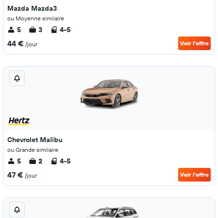
Mazda Mazda3
ou Moyenne similaire
5
3
4-5
44 €
Voir l’offre
/jour
Chevrolet Malibu
ou Grande similaire
5
2
4-5
47 €
Voir l’offre
/jour