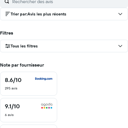
Trier par
:
Avis les plus récents
Filtres
Tous les filtres
Note par fournisseur
8.6
/10
8.6
sur
295 avis
10
9.1
/10
9.1
sur
6 avis
10