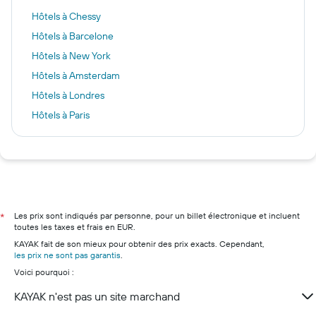
Hôtels à Chessy
Hôtels à Barcelone
Hôtels à New York
Hôtels à Amsterdam
Hôtels à Londres
Hôtels à Paris
Hôtels à Malaga
Hôtels à Fira
Hôtels à Boulogne-Billancourt
Hôtels à Marseille
Hôtels à Nice
Les prix sont indiqués par personne, pour un billet électronique et incluent
*
toutes les taxes et frais en EUR.
Hôtels à Lyon
KAYAK fait de son mieux pour obtenir des prix exacts. Cependant,
Hôtels à Cannes
les prix ne sont pas garantis
.
Voici pourquoi :
Hôtels à Ajaccio
Hôtels à Annecy
KAYAK n'est pas un site marchand