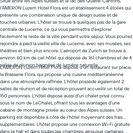
Situé entre les Alpes suisses et le lac des Quatre-Cantons,
l'AMERON Luzern Hotel Flora est un établissement 4 étoiles qui
présente une combinaison unique de design suisse et de
touches urbaines. L'hôtel se trouve à quelques pas de la gare
centrale de Lucerne, ce qui vous permettra d'explorer
facilement le reste de la ville pendant votre séjour. Vous pourrez
rejoindre à pied la vieille ville de Lucerne, avec ses musées, ses
théâtres et bien plus encore. L'aéroport de Zurich se trouve à
environ 60 km de cet hôtel qui dispose de 161 chambres et de 4
salles de réunion baignées de lumière naturelle.
L'AMERON Luzern Hotel Flora dispose d'un restaurant sur place,
la Brasserie Flora, qui propose une cuisine méditerranéenne
dans une atmosphère raffinée. L'hôtel possède également 2
salles de réunion et de réception pouvant accueillir un total de
150 personnes. L'hôtel dispose aussi d'un chalet privé connu
sous le nom de LeChalet, offrant tous les avantages d'une
cabane de montagne privée au cœur des Alpes suisses. Un
parking est disponible à côté de l'hôtel moyennant des frais
supplémentaires. L'hôtel propose une connexion Wi-Fi gratuite
dans le hall et dans toutes les chambres, ainsi que certaines