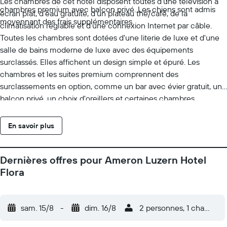
Les chambres de cet hôtel disposent toutes d'une télévision à
chambres premium avec balcon privé. Les chiens sont admis
écran plat, d'eau gratuite, d'un plateau thé/café, de la
moyennant des frais supplémentaires.
climatisation réglable et d'une connexion Internet par câble.
Toutes les chambres sont dotées d'une literie de luxe et d'une
salle de bains moderne de luxe avec des équipements
surclassés. Elles affichent un design simple et épuré. Les
chambres et les suites premium comprennent des
surclassements en option, comme un bar avec évier gratuit, un
balcon privé, un choix d'oreillers et certaines chambres
communicantes.
En savoir plus
Dernières offres pour Ameron Luzern Hotel
Flora
sam. 15/8
-
dim. 16/8
2 personnes, 1 chambre