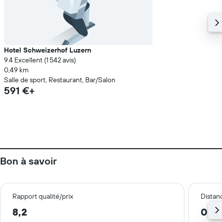
Hotel Schweizerhof Luzern
9.4 Excellent (1 542 avis)
0,49 km
Salle de sport, Restaurant, Bar/Salon
591 €+
Bon à savoir
Rapport qualité/prix
Distanc
8,2
0,3