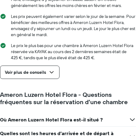
graphique,
généralement les offres les moins chères en février et mars.
1
axe
Les prix peuvent également varier selon le jour de la semaine. Pour
X
bénéficier des meilleures offres à Ameron Luzern Hotel Flora,
indiquent
envisagez d’y séjourner un lundi ou un jeudi. Le jour le plus cher est
le
en général le mardi.
nombre
de
Le prix le plus bas pour une chambre à Ameron Luzern Hotel Flora
jours
réservée via KAYAK au cours des 2 dernières semaines était de
avant
425 €, tandis que le plus élevé était de 425 €.
le
séjour
Voir plus de conseils
Sur
le
graphique,
1
Ameron Luzern Hotel Flora - Questions
axe
fréquentes sur la réservation d’une chambre
Y
indiquent
le
Où Ameron Luzern Hotel Flora est-il situé ?
prix
moyen
d'une
Quelles sont les heures d’arrivée et de départ à