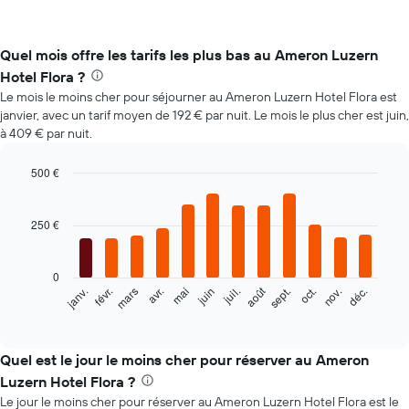
Quel mois offre les tarifs les plus bas au Ameron Luzern
Hotel Flora ?
Le mois le moins cher pour séjourner au Ameron Luzern Hotel Flora est
janvier, avec un tarif moyen de 192 € par nuit. Le mois le plus cher est juin,
à 409 € par nuit.
500 €
Bar
Chart
graphic.
chart
with
250 €
12
bars.
0
Le
août
févr.
mai
nov.
mars
juin
sept.
déc.
janv.
avr.
juil.
oct.
graphique
End
of
ci-
interactive
dessous
chart
indique
Quel est le jour le moins cher pour réserver au Ameron
le
Luzern Hotel Flora ?
prix
Le jour le moins cher pour réserver au Ameron Luzern Hotel Flora est le
moyen