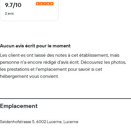
9.7
/10
9.7
sur
2 avis
10
Aucun avis écrit pour le moment
Les client·es ont laissé des notes à cet établissement, mais
personne n’a encore rédigé d’avis écrit. Découvrez les photos,
les prestations et l’emplacement pour savoir si cet
hébergement vous convient.
Emplacement
Seidenhofstrasse 5, 6002 Lucerne, Lucerne