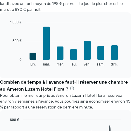
lundi, avec un tarif moyen de 198 € par nuit. Le jour le plus cher est le
d'une
mardi, à 890 € par nuit.
chambre
par
mois
1 000 €
Sur
Bar
Chart
le
graphic.
chart
with
graphique,
500 €
7
1
bars.
axe
X
Le
0
indiquent
graphique
lun.
mar.
mer.
jeu.
ven.
sam.
dim.
End
les
of
ci-
mois.
interactive
dessous
chart
Sur
indique
Combien de temps à l'avance faut-il réserver une chambre
le
le
graphique,
au Ameron Luzern Hotel Flora ?
prix
1
Pour obtenir le meilleur prix au Ameron Luzern Hotel Flora, réservez
moyen
axe
environ 7 semaines à l'avance. Vous pourriez ainsi économiser environ 45
d'une
Y
% par rapport à une réservation de dernière minute.
chambre
indiquent
par
le
jour
600 €
prix
Sur
Line
Chart
moyen
le
graphic.
chart