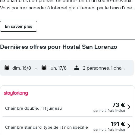
63 chambres comprenant un coffre-fort et un sèche-cheveux.
Vous pourrez accéder à Internet gratuitement par le biais d'une
connexion sans fil. Les salles de bain possèdent une douche.
Des bureaux et un téléphone sont également disponibles. Un
En savoir plus
service de ménage est fourni tous les jours.
Dernières offres pour Hostal San Lorenzo
dim. 16/8
-
lun. 17/8
2 personnes, 1 chambre
73 €
Chambre double, 1 lit jumeau
par nuit, frais inclus
191 €
Chambre standard, type de lit non spécifié
par nuit, frais inclus