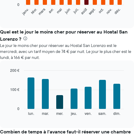
0
Le
août
févr.
mai
nov.
mars
juin
sept.
déc.
janv.
avr.
juil.
oct.
graphique
End
of
ci-
interactive
dessous
chart
indique
Quel est le jour le moins cher pour réserver au Hostal San
le
Lorenzo ?
prix
Le jour le moins cher pour réserver au Hostal San Lorenzo est le
moyen
mercredi, avec un tarif moyen de 74 € par nuit. Le jour le plus cher est le
d'une
lundi, à 166 € par nuit.
chambre
par
mois
200 €
Sur
Bar
Chart
le
graphic.
chart
with
graphique,
100 €
7
1
bars.
axe
X
Le
0
indiquent
graphique
lun.
mar.
mer.
jeu.
ven.
sam.
dim.
End
les
of
ci-
mois.
interactive
dessous
chart
Sur
indique
Combien de temps à l'avance faut-il réserver une chambre
le