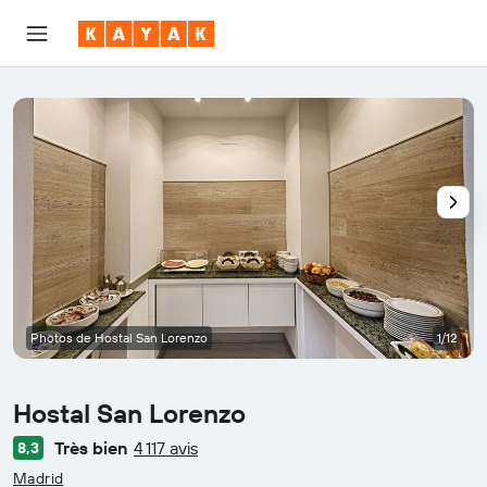
Photos de Hostal San Lorenzo
1/12
Hostal San Lorenzo
Très bien
4 117 avis
8,3
catégorie 0
Madrid