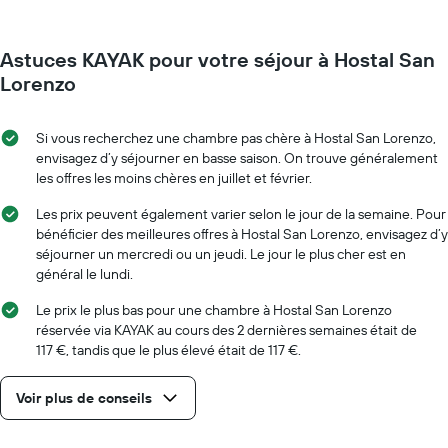
à
Y
l'approche
indiquent
de
le
Astuces KAYAK pour votre séjour à Hostal San
la
prix
date
Lorenzo
moyen
du
d'une
séjour
chambre
Sur
Si vous recherchez une chambre pas chère à Hostal San Lorenzo,
le
envisagez d’y séjourner en basse saison. On trouve généralement
graphique,
les offres les moins chères en juillet et février.
1
axe
Les prix peuvent également varier selon le jour de la semaine. Pour
X
bénéficier des meilleures offres à Hostal San Lorenzo, envisagez d’y
indiquent
séjourner un mercredi ou un jeudi. Le jour le plus cher est en
le
général le lundi.
nombre
de
Le prix le plus bas pour une chambre à Hostal San Lorenzo
jours
réservée via KAYAK au cours des 2 dernières semaines était de
avant
117 €, tandis que le plus élevé était de 117 €.
le
séjour
Voir plus de conseils
Sur
le
graphique,