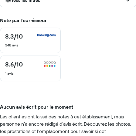
Tous les filtres
Note par fournisseur
8.3
/10
8.3
sur
348 avis
10
8.6
/10
8.6
sur
1 avis
10
Aucun avis écrit pour le moment
Les client·es ont laissé des notes à cet établissement, mais
personne n’a encore rédigé d’avis écrit. Découvrez les photos,
les prestations et l’emplacement pour savoir si cet