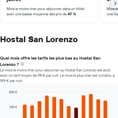
Mois le moins cher pour séjourner dans un hôtel,
Mois le
avec une baisse moyenne des prix de
47 %
.
une ha
Hostal San Lorenzo
Quel mois offre les tarifs les plus bas au Hostal San
Lorenzo ?
Le mois le moins cher pour séjourner au Hostal San Lorenzo est août,
avec un tarif moyen de 98 € par nuit. Le mois le plus cher est octobre, à
189 € par nuit.
200 €
Bar
Chart
graphic.
chart
with
100 €
12
bars.