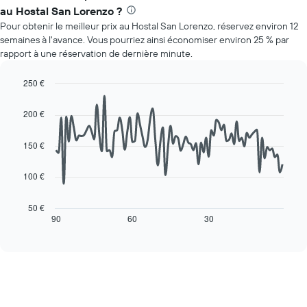
le
graphique,
au Hostal San Lorenzo ?
prix
1
Pour obtenir le meilleur prix au Hostal San Lorenzo, réservez environ 12
moyen
axe
semaines à l'avance. Vous pourriez ainsi économiser environ 25 % par
d'une
Y
rapport à une réservation de dernière minute.
chambre
indiquent
par
le
jour
250 €
prix
Sur
Line
Chart
moyen
le
graphic.
chart
d'une
200 €
with
graphique,
chambre
90
1
data
150 €
axe
points.
X
indiquent
100 €
Le
les
graphique
jours
ci-
50 €
de
dessous
90
60
30
End
la
of
affiche
interactive
semaine
l'évolution
chart
Sur
des
le
prix
graphique,
d'une
1
chambre
axe