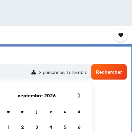
Rechercher
2 personnes, 1 chambre
septembre 2026
m
m
j
v
s
d
1
2
3
4
5
6