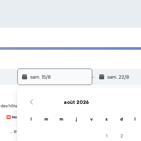
sam. 15/8
-
sam. 22/8
août 2026
r des hôtels à Cheetham Hill
l
m
m
j
v
s
d
l
… et plus
1
2