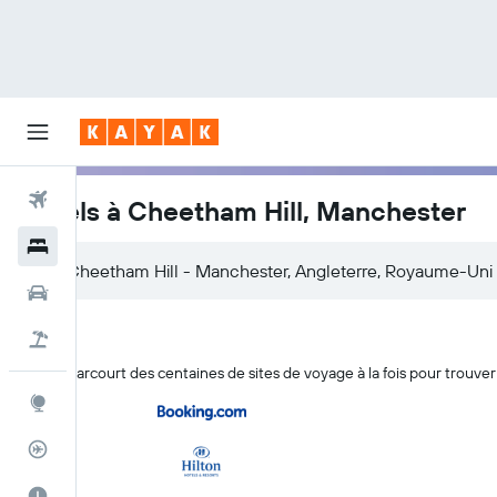
Vols
Hôtels à Cheetham Hill, Manchester
Hôtels
Voitures
Vol+Hôtel
KAYAK parcourt des centaines de sites de voyage à la fois pour trouve
Explore
Suivi des vols
Meilleur moment pour voyager