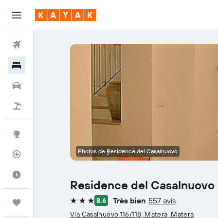
Vols
Hôtels
Voitures
Vol+Hôtel
Explore
Photos de Residence del Casalnuovo
Suivi des vols
Meilleur moment pour voyager
Residence del Casalnuovo
Très bien
557 avis
8,6
Trips
3 étoiles
Via Casalnuovo 116/118, Matera, Matera