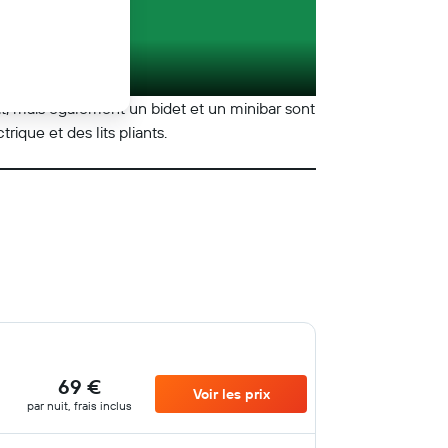
lat, mais également un bidet et un minibar sont
rique et des lits pliants.
69 €
Voir les prix
par nuit, frais inclus