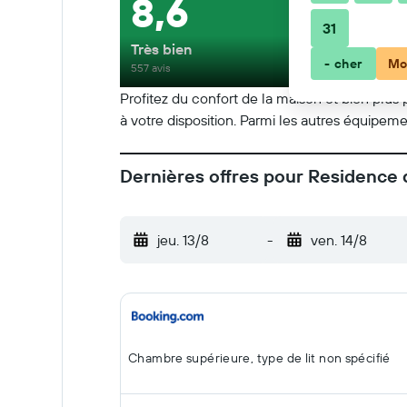
8,6
31
Très bien
- cher
Mo
557 avis
Profitez du confort de la maison et bien plus 
à votre disposition. Parmi les autres équipemen
Dernières offres pour Residence
jeu. 13/8
-
ven. 14/8
Chambre supérieure, type de lit non spécifié