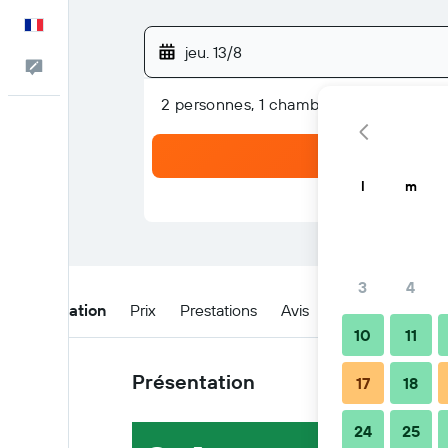
Français
jeu. 13/8
Commentaires
2 personnes, 1 chambre
l
m
3
4
Présentation
Prix
Prestations
Avis
Emplacement
10
11
Présentation
17
18
24
25