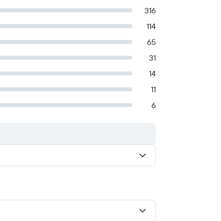
316
114
65
31
14
11
6