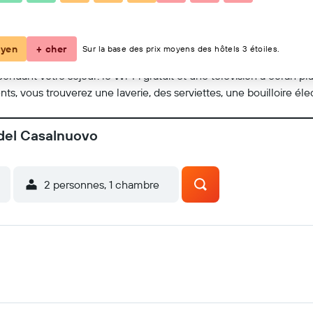
Voir sur la carte
yen
+ cher
Sur la base des prix moyens des hôtels 3 étoiles.
pendant votre séjour: le Wi-Fi gratuit et une télévision à écran p
ts, vous trouverez une laverie, des serviettes, une bouilloire élect
 del Casalnuovo
2 personnes, 1 chambre