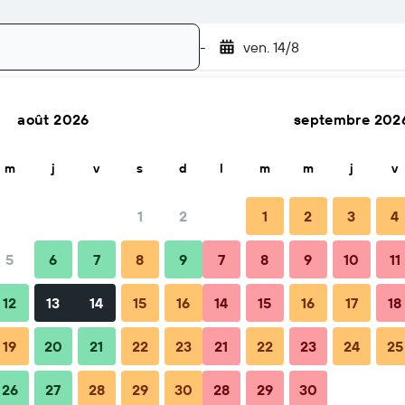
-
ven. 14/8
août 2026
septembre 202
Rechercher
m
j
v
s
d
l
m
m
j
v
1
2
1
2
3
4
5
6
7
8
9
7
8
9
10
11
Conseils et FAQ
Hébergements à proximité
12
13
14
15
16
14
15
16
17
18
19
20
21
22
23
21
22
23
24
25
26
27
28
29
30
28
29
30