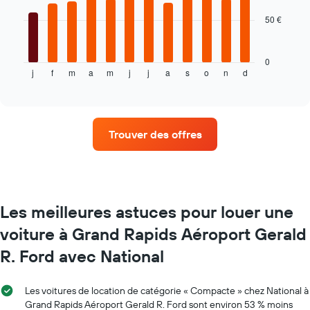
graphique,
50 €
Le
1
graphique
axe
ci-
X
dessous
indiquent
0
j
f
m
a
m
j
j
a
s
o
n
d
indique
End
le
of
le
nombre
interactive
prix
de
chart
moyen
jours
d'une
avant
Trouver des offres
voiture
la
de
réservation
location
Sur
par
le
mois
graphique,
Sur
1
Les meilleures astuces pour louer une
le
axe
voiture à Grand Rapids Aéroport Gerald
graphique,
Y
1
indiquent
R. Ford avec National
axe
le
X
prix
indiquent
moyen
Les voitures de location de catégorie « Compacte » chez National à
les
d'une
Grand Rapids Aéroport Gerald R. Ford sont environ 53 % moins