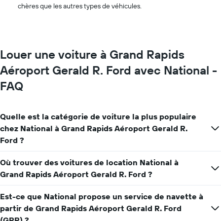
mois
voiture
chères que les autres types de véhicules.
de
de
l'année
location
Sur
le
graphique,
Louer une voiture à Grand Rapids
1
axe
Aéroport Gerald R. Ford avec National -
Y
FAQ
indiquent
le
prix
moyen
Quelle est la catégorie de voiture la plus populaire
d'une
chez National à Grand Rapids Aéroport Gerald R.
voiture
Ford ?
de
location
pour
Où trouver des voitures de location National à
une
Grand Rapids Aéroport Gerald R. Ford ?
journée
Est-ce que National propose un service de navette à
partir de Grand Rapids Aéroport Gerald R. Ford
(GRR) ?