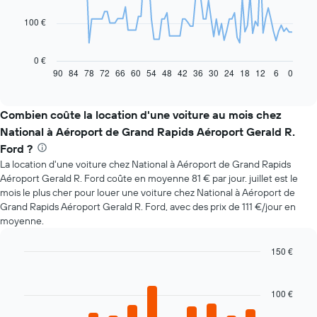
points.
100 €
Le
graphique
ci-
0 €
dessous
90
84
78
72
66
60
54
48
42
36
30
24
18
12
6
0
End
of
indique
interactive
l'évolution
chart
des
Combien coûte la location d'une voiture au mois chez
prix
National à Aéroport de Grand Rapids Aéroport Gerald R.
d'une
Ford ?
voiture
La location d'une voiture chez National à Aéroport de Grand Rapids
de
location
Aéroport Gerald R. Ford coûte en moyenne 81 € par jour. juillet est le
à
mois le plus cher pour louer une voiture chez National à Aéroport de
l'approche
Grand Rapids Aéroport Gerald R. Ford, avec des prix de 111 €/jour en
de
moyenne.
la
date
150 €
de
Bar
Chart
la
graphic.
chart
réservation
with
100 €
Sur
12
bars.
le