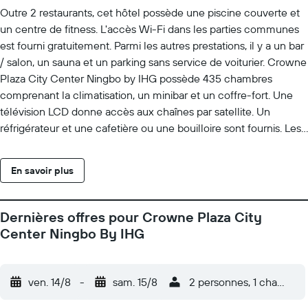
Outre 2 restaurants, cet hôtel possède une piscine couverte et
un centre de fitness. L'accès Wi-Fi dans les parties communes
est fourni gratuitement. Parmi les autres prestations, il y a un bar
/ salon, un sauna et un parking sans service de voiturier. Crowne
Plaza City Center Ningbo by IHG possède 435 chambres
comprenant la climatisation, un minibar et un coffre-fort. Une
télévision LCD donne accès aux chaînes par satellite. Un
réfrigérateur et une cafetière ou une bouilloire sont fournis. Les
salles de bain comprennent une baignoire ou une douche, des
peignoirs, des chaussons et un sèche-cheveux. Cet hôtel de
En savoir plus
Ningbo offre l'accès gratuit à Internet par Wi-Fi. Les voyageurs
d'affaires apprécieront des bureaux, des chaises de bureau et un
téléphone à disposition dans les chambres. Un service de
Dernières offres pour Crowne Plaza City
préparation de lit en soirée est fourni, et un service de ménage
Center Ningbo By IHG
est proposé tous les jours. Les infrastructures de loisir dans cet
hôtel incluent une piscine couverte, un sauna et un centre de
fitness.
ven. 14/8
-
sam. 15/8
2 personnes, 1 chambre