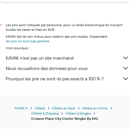
Hôtels à Londres
Hôtels à Ibiza
Hôtels à Munich
Hôtels à Paris
Les prix sont indiqués par personne, pour un billet électronique et incluent
*
toutes les taxes et frais en EUR.
Hôtels à Nice
KAYAK fait de son mieux pour obtenir des prix exacts. Cependant,
Hôtels à Lyon
les prix ne sont pas garantis
.
Voici pourquoi :
Hôtels à Deauville
Hôtels à Bordeaux
KAYAK n'est pas un site marchand
Hôtels à Cannes
Nous recueillons des données pour vous
Pourquoi les prix ne sont-ils pas exacts à 100 % ?
KAYAK.fr
Hôtels
Hôtels en Asie
Hôtels en Chine
Hôtels à Zhejiang
Hôtels à Ningbo
Crowne Plaza City Center Ningbo By IHG