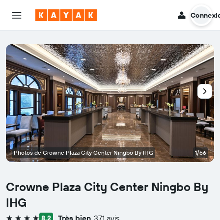
Connexi
Photos de Crowne Plaza City Center Ningbo By IHG
1/56
Crowne Plaza City Center Ningbo By
IHG
Très bien
371 avis
8,2