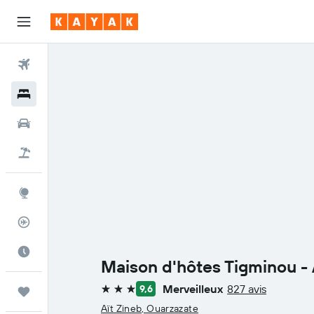
Vols
Hôtels
Voitures
Vol+Hôtel
Explore
Suivi des vols
Meilleur moment pour voyager
Maison d'hôtes Tigminou - 
Merveilleux
827 avis
9,6
Trips
3 étoiles
Aït Zineb, Ouarzazate