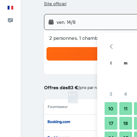
Site officiel
Français
Commentaires
ven. 14/8
2 personnes, 1 chambre
l
m
Offres dès
83 €
/
prix par nuit le moins cher
3
4
Fournisseur
10
11
17
18