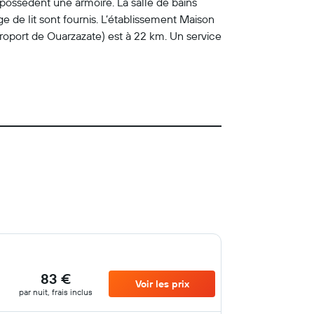
possèdent une armoire. La salle de bains
e de lit sont fournis. L’établissement Maison
éroport de Ouarzazate) est à 22 km. Un service
83 €
Voir les prix
par nuit, frais inclus