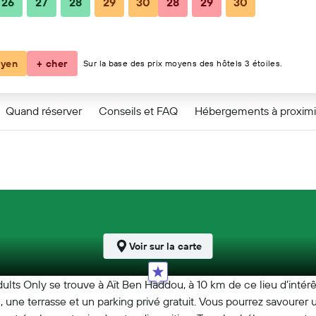
26
27
28
29
30
28
29
30
88 €
94 €
yen
+ cher
Sur la base des prix moyens des hôtels 3 étoiles.
Quand réserver
Conseils et FAQ
Hébergements à proximi
Voir sur la carte
lts Only se trouve à Aït Ben Haddou, à 10 km de ce lieu d’intérê
n, une terrasse et un parking privé gratuit. Vous pourrez savourer