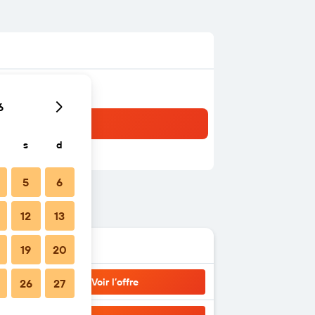
6
s
d
5
6
12
13
19
20
Voir l’offre
26
27