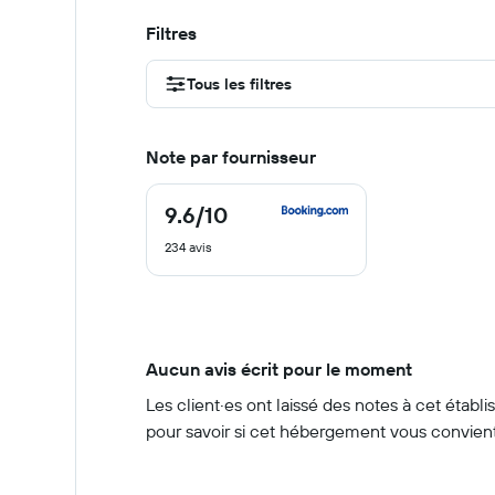
Filtres
Tous les filtres
Note par fournisseur
9.6
/10
9.6
sur
234 avis
10
Aucun avis écrit pour le moment
Les client·es ont laissé des notes à cet étab
pour savoir si cet hébergement vous convient