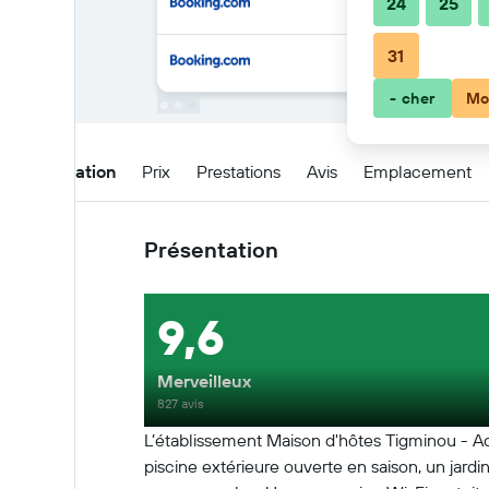
24
25
31
- cher
Mo
Présentation
Prix
Prestations
Avis
Emplacement
Présentation
9,6
Merveilleux
827 avis
L’établissement Maison d'hôtes Tigminou - Adu
piscine extérieure ouverte en saison, un jardi