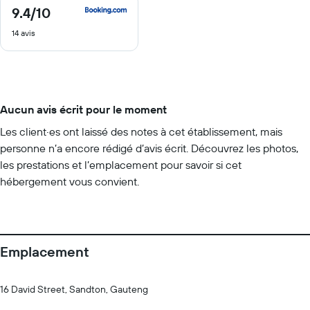
9.4
/10
9.4
sur
14 avis
10
Aucun avis écrit pour le moment
Les client·es ont laissé des notes à cet établissement, mais
personne n’a encore rédigé d’avis écrit. Découvrez les photos,
les prestations et l’emplacement pour savoir si cet
hébergement vous convient.
Emplacement
16 David Street, Sandton, Gauteng