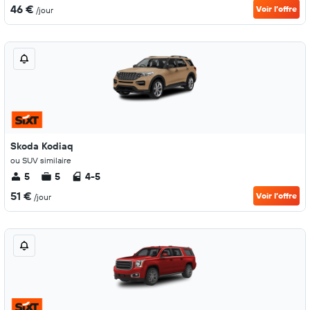
46 €
Voir l’offre
/jour
Skoda Kodiaq
ou SUV similaire
5
5
4-5
51 €
Voir l’offre
/jour