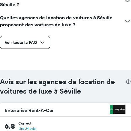
de
Séville ?
voiture
le
plus
Quelles agences de location de voitures à Séville
bas
proposent des voitures de luxe ?
par
agence
Voir toute la FAQ
Avis sur les agences de location de
voitures de luxe à Séville
Enterprise Rent-A-Car
Correct
6,8
Lire 24 avis