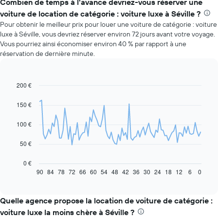
Combien de temps à l'avance devriez-vous réserver une
voiture de location de catégorie : voiture luxe à Séville ?
Pour obtenir le meilleur prix pour louer une voiture de catégorie : voiture
luxe à Séville, vous devriez réserver environ 72 jours avant votre voyage.
Vous pourriez ainsi économiser environ 40 % par rapport à une
réservation de dernière minute.
200 €
Line
Chart
graphic.
chart
with
150 €
91
data
100 €
points.
Le
50 €
graphique
ci-
0 €
dessous
90
84
78
72
66
60
54
48
42
36
30
24
18
12
6
0
End
of
indique
interactive
l'évolution
chart
des
Quelle agence propose la location de voiture de catégorie :
prix
voiture luxe la moins chère à Séville ?
d'une