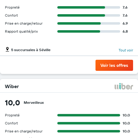
Propreté
7.6
Confort
7.6
Prise en charge/retour
6.9
Rapport qualité/prix
6.8
5 succursales à Séville
Tout voir
Voir les offres
Wiber
10,0
Merveilleux
Propreté
10.0
Confort
10.0
Prise en charge/retour
10.0