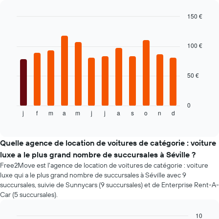
moins
chères
150 €
Sur
Bar
Chart
le
graphic.
chart
graphique,
with
100 €
1
12
axe
bars.
Y
50 €
indiquent
Le
le
graphique
prix
ci-
de
dessous
0
j
f
m
a
m
j
j
a
s
o
n
d
location
indique
End
of
de
le
interactive
voiture
prix
chart
le
moyen
Quelle agence de location de voitures de catégorie : voiture
plus
d'une
luxe a le plus grand nombre de succursales à Séville ?
bas
voiture
Free2Move est l'agence de location de voitures de catégorie : voiture
par
de
luxe qui a le plus grand nombre de succursales à Séville avec 9
agence
location
succursales, suivie de Sunnycars (9 succursales) et de Enterprise Rent-A-
par
Car (5 succursales).
mois
Sur
10
le