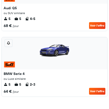
Audi Q5
ou SUV similaire
5
5
4-5
68 €
Voir l’offre
/jour
BMW Serie 4
ou Luxe similaire
5
5
2-3
64 €
Voir l’offre
/jour