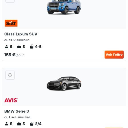
Class Luxury SUV
ou SUV similaire
5
5
4-5
155 €
Voir l’offre
/jour
BMW Serie 3
ou Luxe similaire
5
5
2/4