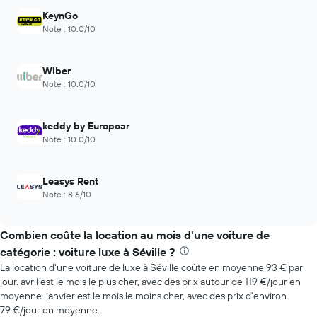
la
moins
KeynGo
réservation
chères
Note : 10.0/10
Sur
au
le
cours
graphique,
des
1
Wiber
dernières
axe
Note : 10.0/10
72
Y
heures
indiquent
Sur
le
keddy by Europcar
le
prix
Note : 10.0/10
graphique,
moyen
1
d'une
axe
voiture
Leasys Rent
X
de
Note : 8.6/10
indiquent
location
les
4
Combien coûte la location au mois d'une voiture de
agences
catégorie : voiture luxe à Séville ?
de
location
La location d'une voiture de luxe à Séville coûte en moyenne 93 € par
de
jour. avril est le mois le plus cher, avec des prix autour de 119 €/jour en
voiture
moyenne. janvier est le mois le moins cher, avec des prix d'environ
les
79 €/jour en moyenne.