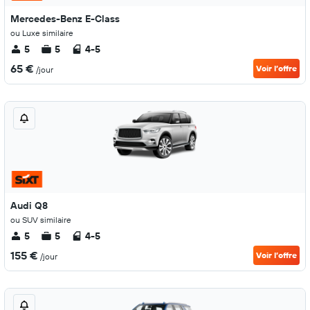
Mercedes-Benz E-Class
ou Luxe similaire
5
5
4-5
65 €
Voir l’offre
/jour
Audi Q8
ou SUV similaire
5
5
4-5
155 €
Voir l’offre
/jour