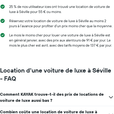
pour
le
une
25 % de nos utilisateur·ices ont trouvé une location de voiture de
graphique,
journée
luxe à Séville pour 55 € ou moins.
1
axe
Réservez votre location de voiture de luxe à Séville au moins 2
X
jours à l’avance pour profiter d'un prix moins cher que la moyenne.
indiquent
les
Le mois le moins cher pour louer une voiture de luxe à Séville est
agences
en général janvier, avec des prix aux alentours de 91 € par jour. Le
de
mois le plus cher est avril, avec des tarifs moyens de 137 € par jour.
location
de
voiture
Sur
le
Location d'une voiture de luxe à Séville
graphique,
1
- FAQ
axe
Y
indiquent
Comment KAYAK trouve-t-il des prix de locations de
le
prix
voiture de luxe aussi bas ?
de
location
Combien coûte une location de voiture de luxe à