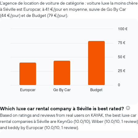
L'agence de location de voiture de catégorie : voiture luxe la moins chère
voiture
à Séville est Europcar, à 41 €/jour en moyenne, suivie de Go By Car
de
(44 €/jour) et de Budget (79 €/jour).
location
à
l'approche
100 €
de
Bar
Chart
la
graphic.
chart
75 €
with
date
3
de
bars.
50 €
la
réservation
Le
Sur
25 €
graphique
le
ci-
graphique,
dessous
0
1
Europcar
Go By Car
Budget
indique
End
axe
of
les
interactive
X
quatre
chart
indiquent
agences
Which luxe car rental company à Séville is best rated?
le
de
Based on ratings and reviews from real users on KAYAK, the best luxe car
nombre
location
rental companies à Séville are KeynGo (10.0/10), Wiber (10.0/10, 1 review)
de
de
and keddy by Europcar (10.0/10, 1 review).
jours
voiture
avant
les