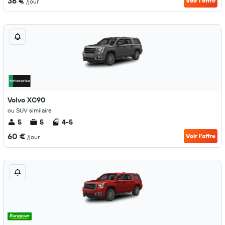
36 €
Voir l’offre
/jour
Volvo XC90
ou SUV similaire
5
5
4-5
60 €
Voir l’offre
/jour