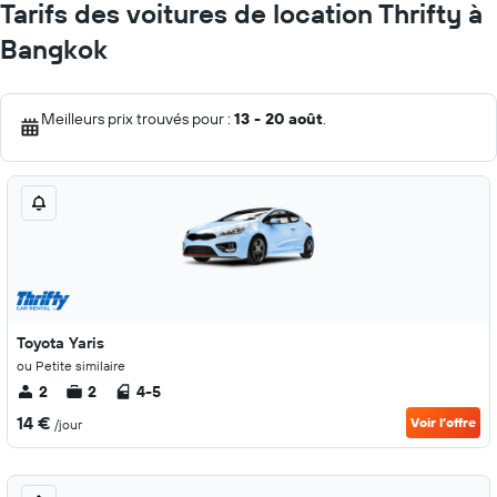
Tarifs des voitures de location Thrifty à
Bangkok
Meilleurs prix trouvés pour :
13 - 20 août
.
Toyota Yaris
ou Petite similaire
2
2
4-5
14 €
Voir l’offre
/jour