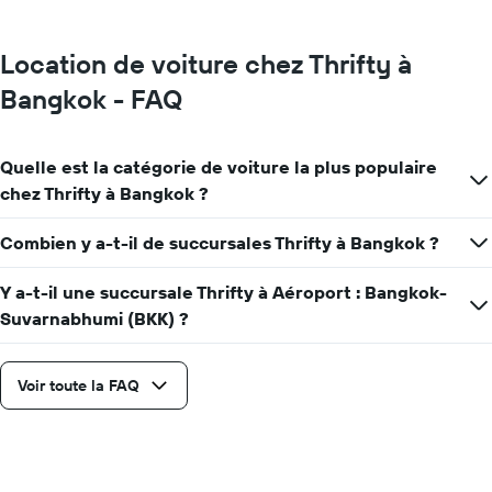
le
graphique,
1
Location de voiture chez Thrifty à
axe
Y
Bangkok - FAQ
indiquent
le
prix
Quelle est la catégorie de voiture la plus populaire
moyen
d'une
chez Thrifty à Bangkok ?
voiture
de
Combien y a-t-il de succursales Thrifty à Bangkok ?
location
pour
Y a-t-il une succursale Thrifty à Aéroport : Bangkok-
une
journée
Suvarnabhumi (BKK) ?
Voir toute la FAQ