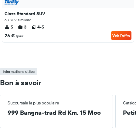
Class Standard SUV
ou SUV similaire
5
3
4-5
26 €
Voir l’offre
/jour
Informations utiles
Bon à savoir
Succursale la plus populaire
Catégor
999 Bangna-trad Rd Km. 15 Moo
Peti