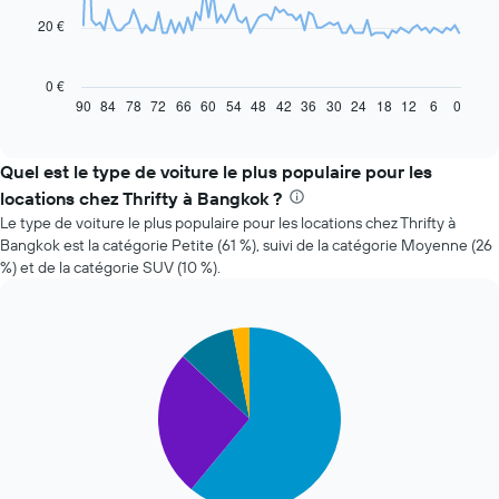
20 €
Le
graphique
ci-
0 €
dessous
90
84
78
72
66
60
54
48
42
36
30
24
18
12
6
0
End
of
indique
interactive
l'évolution
chart
des
Quel est le type de voiture le plus populaire pour les
prix
locations chez Thrifty à Bangkok ?
d'une
Le type de voiture le plus populaire pour les locations chez Thrifty à
voiture
Bangkok est la catégorie Petite (61 %), suivi de la catégorie Moyenne (26
de
%) et de la catégorie SUV (10 %).
location
à
l'approche
de
Pie
Chart
la
graphic.
chart
with
date
4
de
slices.
la
réservation
Le
Sur
graphique
le
ci-