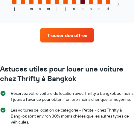
dessous
de
0
j
f
m
a
m
j
j
a
s
o
n
d
indique
End
location
of
le
interactive
prix
chart
moyen
d'une
Trouver des offres
voiture
de
location
par
mois
Sur
Astuces utiles pour louer une voiture
le
chez Thrifty à Bangkok
graphique,
1
axe
Réservez votre voiture de location avec Thrifty à Bangkok au moins
X
1 jours à l’avance pour obtenir un prix moins cher que la moyenne.
indiquent
les
Les voitures de location de catégorie « Petite » chez Thrifty à
mois
Bangkok sont environ 30% moins chères que les autres types de
de
véhicules.
l'année
Sur