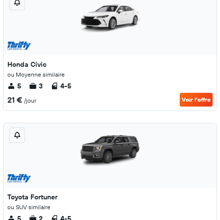
Honda Civic
ou Moyenne similaire
5
3
4-5
21 €
Voir l’offre
/jour
Toyota Fortuner
ou SUV similaire
5
2
4-5