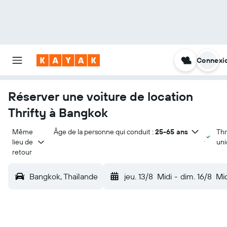
Connexi
Réserver une voiture de location
Thrifty à Bangkok
Même 
Âge de la personne qui conduit :
25-65 ans
Thr
lieu de 
un
retour
Bangkok, Thaïlande
jeu. 13/8
Midi
-
dim. 16/8
Mid