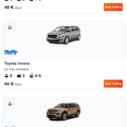
48 €
Voir l’offre
/jour
Toyota Innova
ou Van similaire
5
3
4-5
46 €
Voir l’offre
/jour