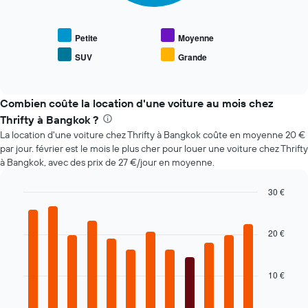
graphique,
dessous
1
indique
axe
le
Petite
Moyenne
X
prix
indiquent
SUV
Grande
End
moyen
le
of
des
interactive
nombre
types
chart
de
de
Combien coûte la location d'une voiture au mois chez
jours
voiture
Thrifty à Bangkok ?
avant
les
la
La location d'une voiture chez Thrifty à Bangkok coûte en moyenne 20 €
plus
réservation
par jour. février est le mois le plus cher pour louer une voiture chez Thrifty
populaires
Sur
à Bangkok, avec des prix de 27 €/jour en moyenne.
le
graphique,
30 €
1
Bar
Chart
axe
graphic.
chart
Y
with
20 €
indiquent
12
bars.
le
prix
10 €
Le
moyen
graphique
d'une
ci-
voiture