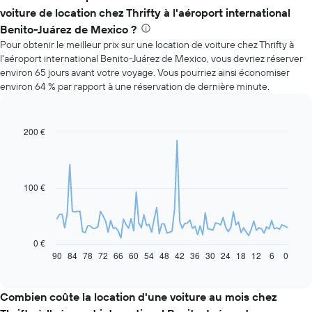
voiture de location chez Thrifty à l'aéroport international
Benito-Juárez de Mexico ?
Pour obtenir le meilleur prix sur une location de voiture chez Thrifty à
l'aéroport international Benito-Juárez de Mexico, vous devriez réserver
environ 65 jours avant votre voyage. Vous pourriez ainsi économiser
environ 64 % par rapport à une réservation de dernière minute.
200 €
Line
Chart
graphic.
chart
with
91
data
100 €
points.
Le
graphique
ci-
0 €
dessous
90
84
78
72
66
60
54
48
42
36
30
24
18
12
6
0
End
of
indique
interactive
l'évolution
chart
des
Combien coûte la location d'une voiture au mois chez
prix