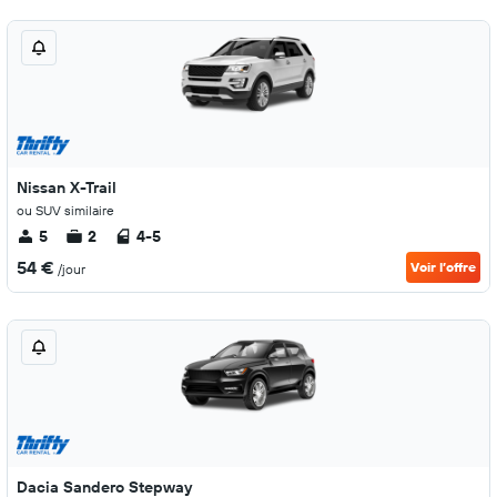
Nissan X-Trail
ou SUV similaire
5
2
4-5
54 €
Voir l’offre
/jour
Dacia Sandero Stepway