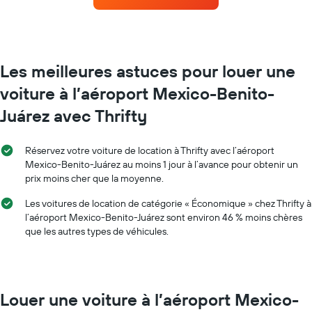
avant
de
la
location
réservation
par
Sur
mois
le
Sur
graphique,
Les meilleures astuces pour louer une
le
1
voiture à l’aéroport Mexico-Benito-
graphique,
axe
1
Y
Juárez avec Thrifty
axe
indiquent
X
le
indiquent
prix
Réservez votre voiture de location à Thrifty avec l’aéroport
les
moyen
Mexico-Benito-Juárez au moins 1 jour à l’avance pour obtenir un
mois
d'une
prix moins cher que la moyenne.
de
voiture
l'année
de
Les voitures de location de catégorie « Économique » chez Thrifty à
Sur
location
l’aéroport Mexico-Benito-Juárez sont environ 46 % moins chères
le
que les autres types de véhicules.
graphique,
1
axe
Y
indiquent
Louer une voiture à l’aéroport Mexico-
le