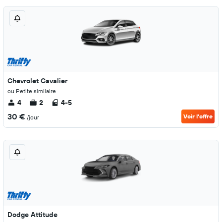
Chevrolet Cavalier
ou Petite similaire
4
2
4-5
30 €
Voir l’offre
/jour
Dodge Attitude