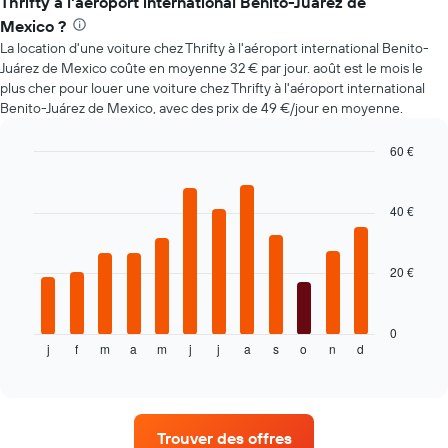
Thrifty à l'aéroport international Benito-Juárez de
d'une
Mexico ?
voiture
La location d'une voiture chez Thrifty à l'aéroport international Benito-
de
location
Juárez de Mexico coûte en moyenne 32 € par jour. août est le mois le
à
plus cher pour louer une voiture chez Thrifty à l'aéroport international
l'approche
Benito-Juárez de Mexico, avec des prix de 49 €/jour en moyenne.
de
la
60 €
date
Bar
Chart
de
graphic.
chart
la
with
40 €
réservation
12
bars.
Sur
le
20 €
Le
graphique,
graphique
1
ci-
axe
dessous
0
X
j
f
m
a
m
j
j
a
s
o
n
d
indique
End
indiquent
of
le
le
interactive
prix
chart
nombre
moyen
de
d'une
jours
Trouver des offres
voiture