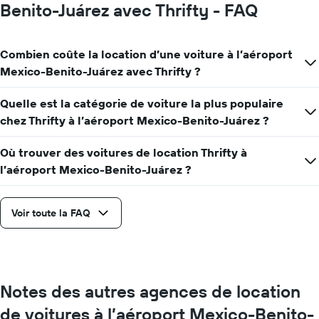
prix
Benito-Juárez avec Thrifty - FAQ
moyen
d'une
voiture
Combien coûte la location d’une voiture à l’aéroport
de
Mexico-Benito-Juárez avec Thrifty ?
location
pour
une
Quelle est la catégorie de voiture la plus populaire
journée
chez Thrifty à l’aéroport Mexico-Benito-Juárez ?
Où trouver des voitures de location Thrifty à
l’aéroport Mexico-Benito-Juárez ?
Voir toute la FAQ
Notes des autres agences de location
de voitures à l’aéroport Mexico-Benito-