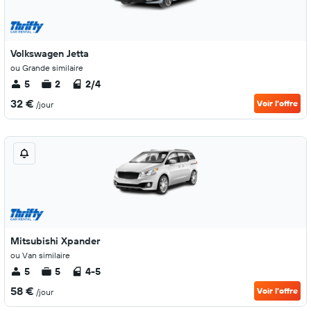
Volkswagen Jetta
ou Grande similaire
5
2
2/4
32 €
Voir l’offre
/jour
Mitsubishi Xpander
ou Van similaire
5
5
4-5
58 €
Voir l’offre
/jour