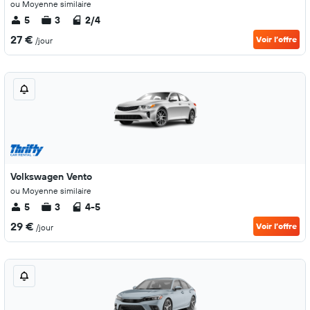
ou Moyenne similaire
5
3
2/4
27 €
Voir l’offre
/jour
Volkswagen Vento
ou Moyenne similaire
5
3
4-5
29 €
Voir l’offre
/jour