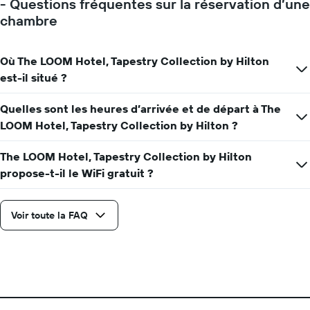
- Questions fréquentes sur la réservation d’une
de
prix
la
chambre
moyen
date
d'une
du
chambre
séjour
Où The LOOM Hotel, Tapestry Collection by Hilton
Sur
est-il situé ?
le
graphique,
1
Quelles sont les heures d’arrivée et de départ à The
axe
LOOM Hotel, Tapestry Collection by Hilton ?
X
indiquent
The LOOM Hotel, Tapestry Collection by Hilton
le
propose-t-il le WiFi gratuit ?
nombre
de
jours
avant
Voir toute la FAQ
le
séjour
Sur
le
graphique,
1
axe