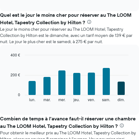
of
ci-
interactive
dessous
chart
indique
Quel est le jour le moins cher pour réserver au The LOOM
le
Hotel, Tapestry Collection by Hilton ?
prix
Le jour le moins cher pour réserver au The LOOM Hotel, Tapestry
moyen
Collection by Hilton est le dimanche, avec un tarif moyen de 139 € par
d'une
nuit. Le jour le plus cher est le samedi, à 275 € par nuit.
chambre
par
mois
400 €
Sur
Bar
Chart
le
graphic.
chart
with
graphique,
200 €
7
1
bars.
axe
X
Le
0
indiquent
graphique
lun.
mar.
mer.
jeu.
ven.
sam.
dim.
End
les
of
ci-
mois.
interactive
dessous
chart
Sur
indique
Combien de temps à l'avance faut-il réserver une chambre
le
le
graphique,
au The LOOM Hotel, Tapestry Collection by Hilton ?
prix
1
Pour obtenir le meilleur prix au The LOOM Hotel, Tapestry Collection by
moyen
axe