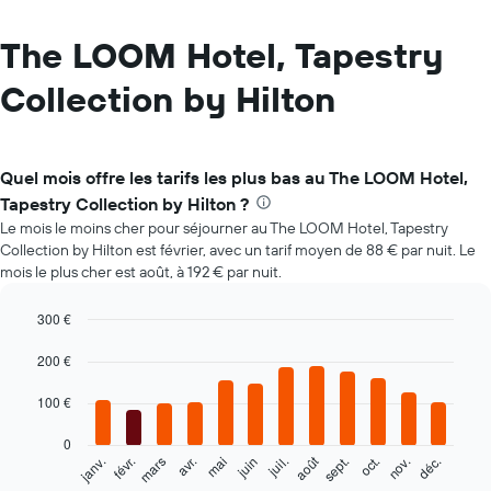
The LOOM Hotel, Tapestry
Collection by Hilton
Quel mois offre les tarifs les plus bas au The LOOM Hotel,
Tapestry Collection by Hilton ?
Le mois le moins cher pour séjourner au The LOOM Hotel, Tapestry
Collection by Hilton est février, avec un tarif moyen de 88 € par nuit. Le
mois le plus cher est août, à 192 € par nuit.
300 €
Bar
Chart
graphic.
200 €
chart
with
12
100 €
bars.
0
Le
août
févr.
mai
nov.
mars
juin
sept.
déc.
janv.
avr.
juil.
oct.
graphique
End