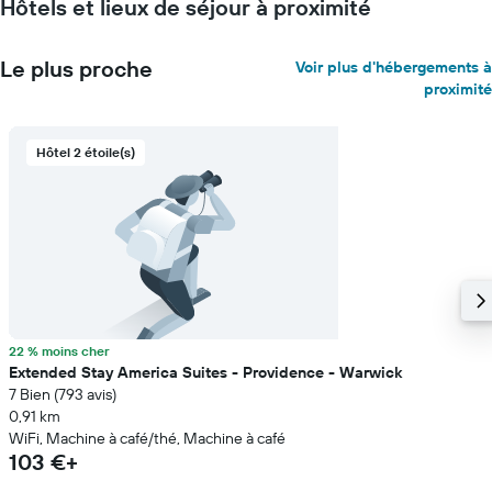
Hôtels et lieux de séjour à proximité
Y
indiquent
le
Le plus proche
Voir plus d'hébergements à
prix
proximité
moyen
d'une
chambre
Hôtel 2 étoile(s)
22 % moins cher
Extended Stay America Suites - Providence - Warwick
7 Bien (793 avis)
0,91 km
WiFi, Machine à café/thé, Machine à café
103 €+