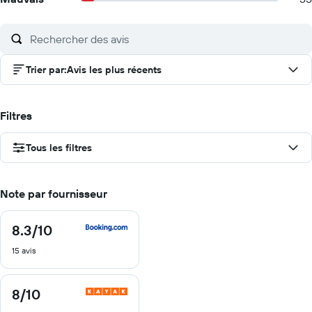
Trier par
:
Avis les plus récents
Filtres
Tous les filtres
Note par fournisseur
8.3
/10
8.3
sur
15 avis
10
8
/10
8
sur