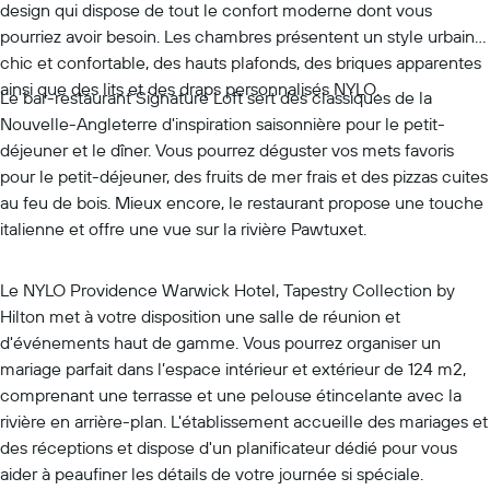
design qui dispose de tout le confort moderne dont vous
pourriez avoir besoin. Les chambres présentent un style urbain
chic et confortable, des hauts plafonds, des briques apparentes
ainsi que des lits et des draps personnalisés NYLO.
Le bar-restaurant Signature Loft sert des classiques de la
Nouvelle-Angleterre d'inspiration saisonnière pour le petit-
déjeuner et le dîner. Vous pourrez déguster vos mets favoris
pour le petit-déjeuner, des fruits de mer frais et des pizzas cuites
au feu de bois. Mieux encore, le restaurant propose une touche
italienne et offre une vue sur la rivière Pawtuxet.
Le NYLO Providence Warwick Hotel, Tapestry Collection by
Hilton met à votre disposition une salle de réunion et
d'événements haut de gamme. Vous pourrez organiser un
mariage parfait dans l’espace intérieur et extérieur de 124 m2,
comprenant une terrasse et une pelouse étincelante avec la
rivière en arrière-plan. L'établissement accueille des mariages et
des réceptions et dispose d'un planificateur dédié pour vous
aider à peaufiner les détails de votre journée si spéciale.