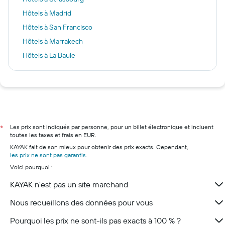
Hôtels à Madrid
Hôtels à San Francisco
Hôtels à Marrakech
Hôtels à La Baule
Hôtels à Lisbonne
Hôtels à Paris
Hôtels à Gand
Hôtels à Bruges
Hôtels à Marseille
Les prix sont indiqués par personne, pour un billet électronique et incluent
*
toutes les taxes et frais en EUR.
Hôtels à Nice
KAYAK fait de son mieux pour obtenir des prix exacts. Cependant,
Hôtels à Lyon
les prix ne sont pas garantis
.
Voici pourquoi :
Hôtels à Deauville
Hôtels à Bordeaux
KAYAK n'est pas un site marchand
Hôtels à Cannes
Nous recueillons des données pour vous
Pourquoi les prix ne sont-ils pas exacts à 100 % ?