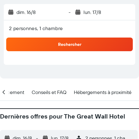
dim. 16/8
-
lun. 17/8
2 personnes, 1 chambre
Rechercher
placement
Conseils et FAQ
Hébergements à proximité
Dernières offres pour The Great Wall Hotel
dim. 16/8
-
lun. 17/8
2 personnes, 1 chambre