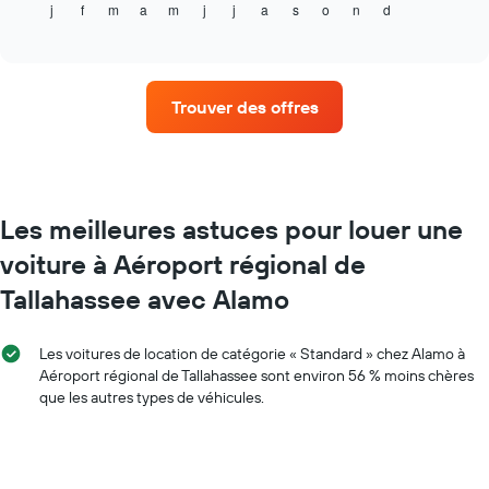
j
f
m
a
m
j
j
a
s
o
n
d
indique
End
X
of
le
indiquent
interactive
prix
chart
le
moyen
nombre
d'une
de
Trouver des offres
voiture
jours
de
avant
location
la
par
réservation
mois
Sur
Sur
Les meilleures astuces pour louer une
le
le
graphique,
voiture à Aéroport régional de
graphique,
1
1
axe
Tallahassee avec Alamo
axe
Y
X
indiquent
indiquent
le
Les voitures de location de catégorie « Standard » chez Alamo à
les
prix
Aéroport régional de Tallahassee sont environ 56 % moins chères
mois
moyen
que les autres types de véhicules.
de
d'une
l'année
voiture
Sur
de
le
location