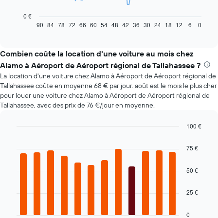
graphique
ci-
0 €
dessous
90
84
78
72
66
60
54
48
42
36
30
24
18
12
6
0
End
of
indique
interactive
l'évolution
chart
des
Combien coûte la location d'une voiture au mois chez
prix
Alamo à Aéroport de Aéroport régional de Tallahassee ?
d'une
La location d'une voiture chez Alamo à Aéroport de Aéroport régional de
voiture
Tallahassee coûte en moyenne 68 € par jour. août est le mois le plus cher
de
pour louer une voiture chez Alamo à Aéroport de Aéroport régional de
location
Tallahassee, avec des prix de 76 €/jour en moyenne.
à
l'approche
de
100 €
la
Bar
Chart
date
graphic.
chart
75 €
with
de
12
la
bars.
50 €
réservation
Sur
Le
le
25 €
graphique
graphique,
ci-
1
dessous
0
axe