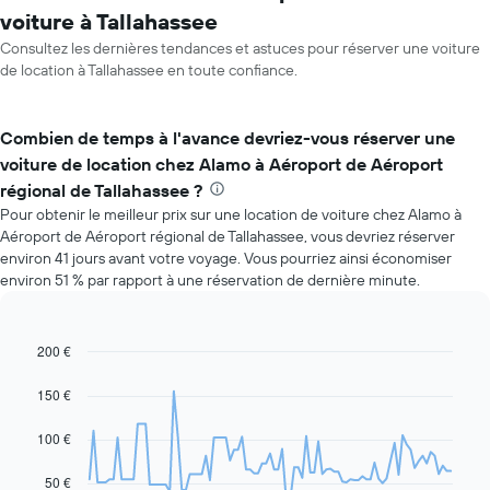
voiture à Tallahassee
Consultez les dernières tendances et astuces pour réserver une voiture
de location à Tallahassee en toute confiance.
Combien de temps à l'avance devriez-vous réserver une
voiture de location chez Alamo à Aéroport de Aéroport
régional de Tallahassee ?
Pour obtenir le meilleur prix sur une location de voiture chez Alamo à
Aéroport de Aéroport régional de Tallahassee, vous devriez réserver
environ 41 jours avant votre voyage. Vous pourriez ainsi économiser
environ 51 % par rapport à une réservation de dernière minute.
200 €
Line
Chart
graphic.
chart
with
150 €
91
data
100 €
points.
Le
50 €