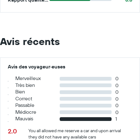
Avis récents
Avis des voyageur·euses
Merveilleux
0
Très bien
0
Bien
0
Correct
0
Passable
0
Médiocre
0
Mauvais
1
2.0
You all allowed me reserve a car and upon arrival
they did not have any available cars