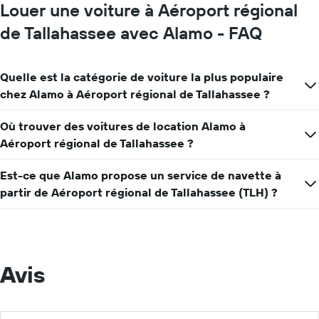
graphique,
Louer une voiture à Aéroport régional
1
axe
de Tallahassee avec Alamo - FAQ
Y
indiquent
le
Quelle est la catégorie de voiture la plus populaire
prix
chez Alamo à Aéroport régional de Tallahassee ?
moyen
d'une
voiture
Où trouver des voitures de location Alamo à
de
Aéroport régional de Tallahassee ?
location
pour
Est-ce que Alamo propose un service de navette à
une
journée
partir de Aéroport régional de Tallahassee (TLH) ?
Avis