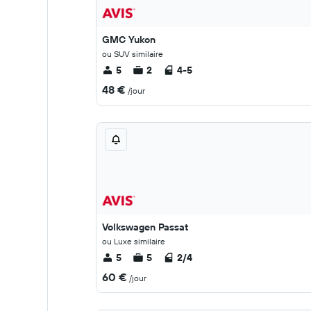
GMC Yukon
ou SUV similaire
5
2
4-5
48 €
/jour
Volkswagen Passat
ou Luxe similaire
5
5
2/4
60 €
/jour