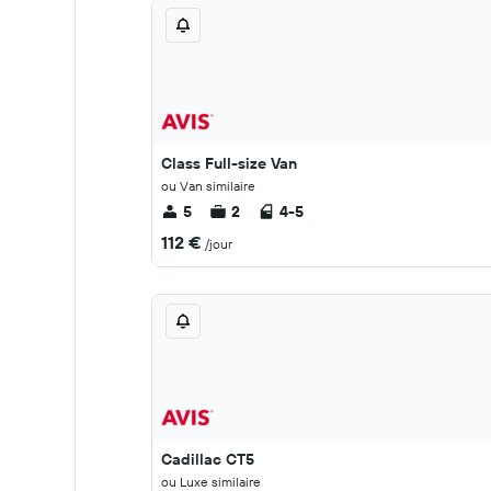
Class Full-size Van
ou Van similaire
5
2
4-5
112 €
/jour
Cadillac CT5
ou Luxe similaire