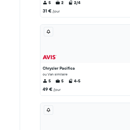
5
2
2/4
31 €
/jour
Chrysler Pacifica
ou Van similaire
5
5
4-5
49 €
/jour