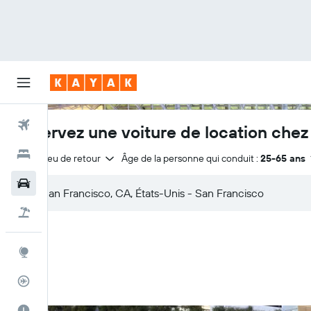
Vols
Réservez une voiture de location chez 
Hôtels
Même lieu de retour
Âge de la personne qui conduit :
25-65 ans
Voitures
Vol+Hôtel
Explore
Suivi des vols
Meilleur moment pour voyager