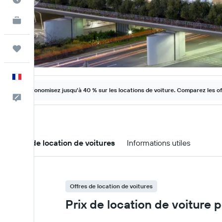
KAYAK Business
NOUVEAU
Trips
Français
Économisez jusqu'à 40 % sur les locations de voiture. Comparez les o
Commentaires
Offres de location de voitures
Informations utiles
Offres de location de voitures
Prix de location de voiture 