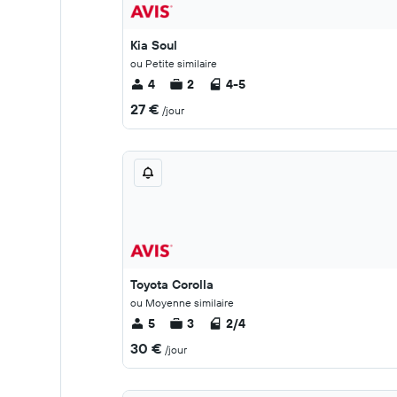
Kia Soul
ou Petite similaire
4
2
4-5
27 €
/jour
Toyota Corolla
ou Moyenne similaire
5
3
2/4
30 €
/jour