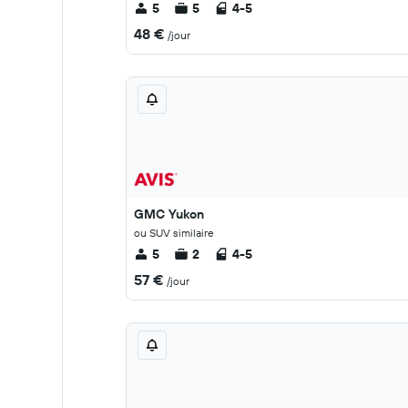
5
5
4-5
48 €
/jour
GMC Yukon
ou SUV similaire
5
2
4-5
57 €
/jour