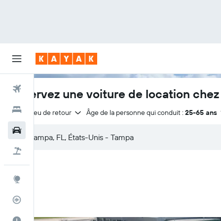
Vols
Réservez une voiture de location chez
Hôtels
Même lieu de retour
Âge de la personne qui conduit :
25-65 ans
Voitures
Vol+Hôtel
Explore
Suivi des vols
Meilleur moment pour voyager