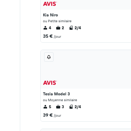
Kia Niro
ou Petite similaire
4
2
2/4
35 €
/jour
Tesla Model 3
ou Moyenne similaire
5
3
2/4
39 €
/jour