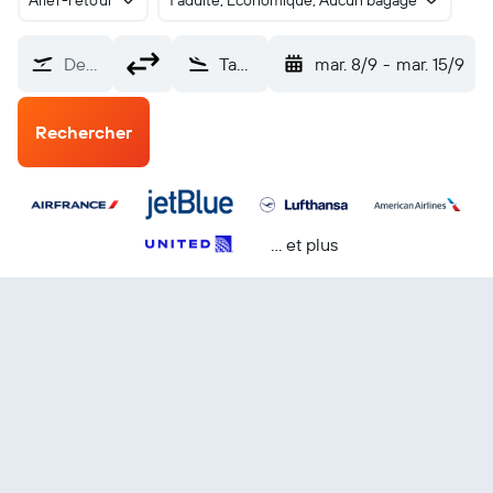
Aller-retour
1 adulte, Économique, Aucun bagage
De…
Tampa (TPA)
mar. 8/9
-
mar. 15/9
Rechercher
… et plus