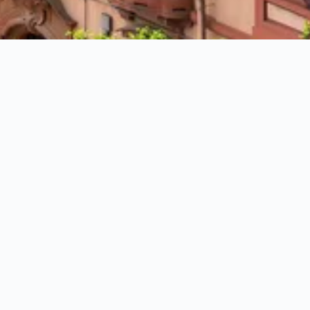
uberges à Cagliari ?
nts de chaque Auberge et trouvez l’hébergement idéal à Caglia
ur votre séjour à Cagliari