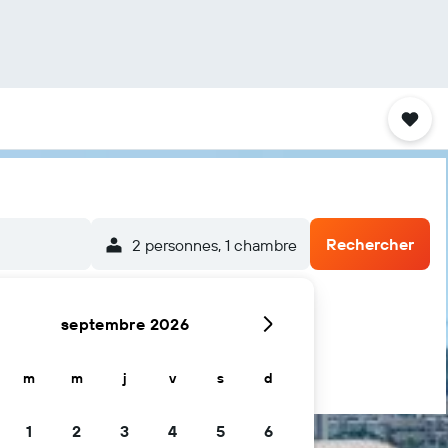
Rechercher
2 personnes, 1 chambre
septembre 2026
m
m
j
v
s
d
1
2
3
4
5
6