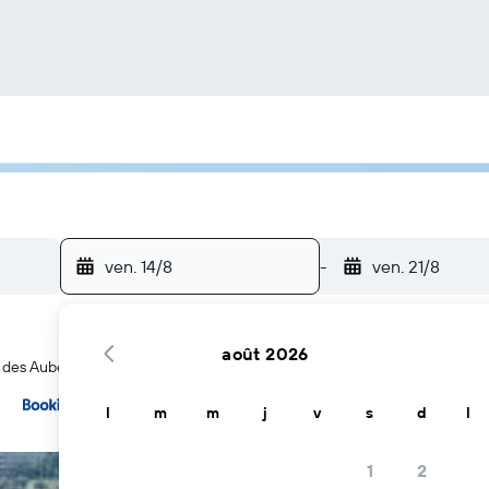
ven. 14/8
-
ven. 21/8
août 2026
 des Auberges à Cagliari
… et plus
l
m
m
j
v
s
d
l
1
2