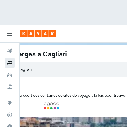
Vols
Auberges à Cagliari
Hôtels
Voitures
Vol+Hôtel
KAYAK parcourt des centaines de sites de voyage à la fois pour trouver
Explore
Suivi des vols
Meilleur moment pour voyager