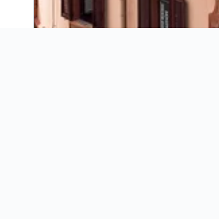
Informations utiles
Où trouver le meilleur des A
Grâce à notre carte, comparez les emplaceme
Tout ce qu'il faut savoir po