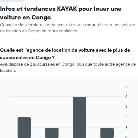
Infos et tendances KAYAK pour louer une
voiture en Congo
Consultez les dernières tendances et astuces pour réserver une voiture
de location en Congo en toute confiance.
Quelle est l'agence de location de voiture avec le plus de
succursales en Congo ?
Avis dispose de 2 succursales en Congo, plus que toute autre agence de
location.
5
Bar
Chart
4
graphic.
chart
with
3
4
bars.
2
Le
1
graphique
ci-
0