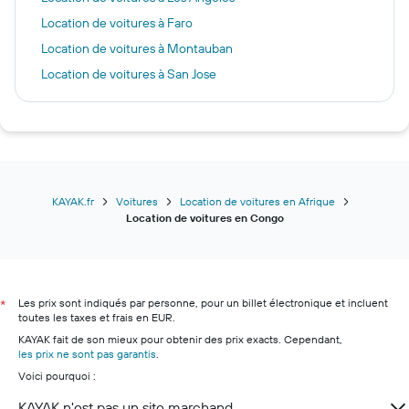
Location de voitures à Faro
Location de voitures à Montauban
Location de voitures à San Jose
Location de voitures à Toulouse
Location de voitures à Strasbourg
Location de voitures à Rijeka
Location de voitures à Palerme
Location de voitures à Malaga
KAYAK.fr
Voitures
Location de voitures en Afrique
Location de voitures en Congo
Location de voitures à Sciacca
Location de voitures à Palma de Majorque
Location de voitures à Florence
Les prix sont indiqués par personne, pour un billet électronique et incluent
Location de voitures à Paris
*
toutes les taxes et frais en EUR.
Location de voitures à Tel Aviv
KAYAK fait de son mieux pour obtenir des prix exacts. Cependant,
les prix ne sont pas garantis
.
Voici pourquoi :
KAYAK n'est pas un site marchand