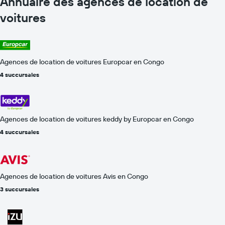
Annuaire des agences de location de
de
location
voitures
de
voiture
Sur
le
graphique,
Agences de location de voitures Europcar en Congo
1
4 succursales
axe
Y
indiquent
le
prix
Agences de location de voitures keddy by Europcar en Congo
de
4 succursales
location
de
voiture
le
plus
Agences de location de voitures Avis en Congo
bas
3 succursales
par
agence