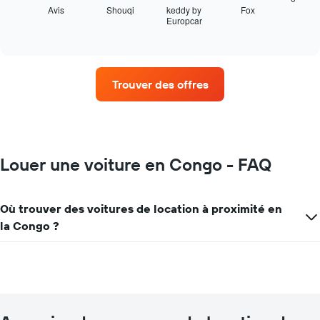
dessous
Avis
Shouqi
keddy by
Fox
Europcar
indique
End
of
les
interactive
quatre
chart
agences
de
Trouver des offres
location
de
voiture
avec
le
plus
Louer une voiture en Congo - FAQ
de
succursales
Sur
Où trouver des voitures de location à proximité en
le
la Congo ?
graphique,
1
axe
X
indiquent
les
agences