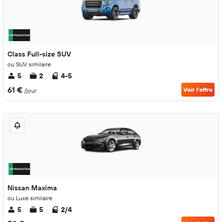
Class Full-size SUV
ou SUV similaire
5
2
4-5
61 €
Voir l’offre
/jour
Nissan Maxima
ou Luxe similaire
5
5
2/4