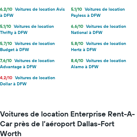
6,2/10
Voitures de location Avis
5,1/10
Voitures de location
à DFW
Payless à DFW
5,1/10
Voitures de location
6,6/10
Voitures de location
Thrifty à DFW
National à DFW
5,7/10
Voitures de location
5,8/10
Voitures de location
Budget à DFW
Hertz à DFW
7,6/10
Voitures de location
8,4/10
Voitures de location
Advantage à DFW
Alamo à DFW
4,2/10
Voitures de location
Dollar à DFW
Voitures de location Enterprise Rent-A-
Car près de l’aéroport Dallas-Fort
Worth