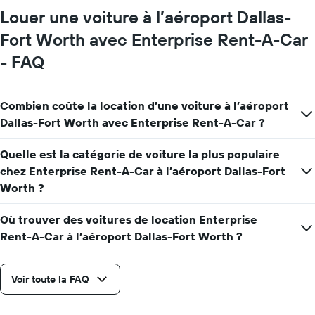
moyen
Louer une voiture à l’aéroport Dallas-
d'une
voiture
Fort Worth avec Enterprise Rent-A-Car
de
- FAQ
location
pour
une
journée
Combien coûte la location d’une voiture à l’aéroport
Dallas-Fort Worth avec Enterprise Rent-A-Car ?
Quelle est la catégorie de voiture la plus populaire
chez Enterprise Rent-A-Car à l’aéroport Dallas-Fort
Worth ?
Où trouver des voitures de location Enterprise
Rent-A-Car à l’aéroport Dallas-Fort Worth ?
Voir toute la FAQ