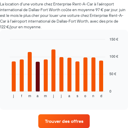
La location d'une voiture chez Enterprise Rent-A-Car à l'aéroport
de
location
international de Dallas-Fort Worth coûte en moyenne 97 € par jour. juin
à
est le mois le plus cher pour louer une voiture chez Enterprise Rent-A-
l'approche
Car à l'aéroport international de Dallas-Fort Worth, avec des prix de
de
122 €/jour en moyenne.
la
date
150 €
de
Bar
Chart
la
graphic.
chart
réservation
with
100 €
Sur
12
bars.
le
graphique,
50 €
Le
1
graphique
axe
ci-
X
dessous
indiquent
0
j
f
m
a
m
j
j
a
s
o
n
d
indique
End
le
of
le
nombre
interactive
prix
de
chart
moyen
jours
d'une
avant
Trouver des offres
voiture
la