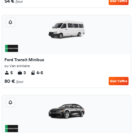
54 €
Voir l’offre
/jour
Ford Transit Minibus
ou Van similaire
5
3
4-5
80 €
Voir l’offre
/jour