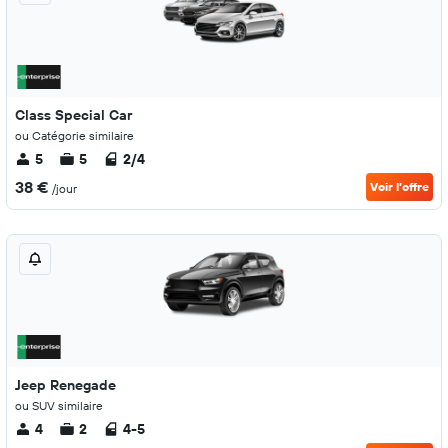
Class Special Car
ou Catégorie similaire
5
5
2/4
38 €
Voir l’offre
/jour
Jeep Renegade
ou SUV similaire
4
2
4-5