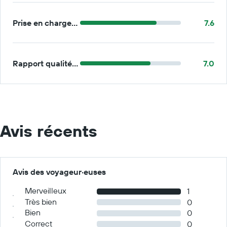
Prise en charge/retour
7.6
Rapport qualité/prix
7.0
Avis récents
Avis des voyageur·euses
Merveilleux
1
Très bien
0
Bien
0
Correct
0