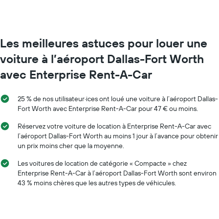
de
réservation
location
Sur
par
le
mois
graphique,
Sur
1
Les meilleures astuces pour louer une
le
axe
voiture à l’aéroport Dallas-Fort Worth
graphique,
Y
1
indiquent
avec Enterprise Rent-A-Car
axe
le
X
prix
indiquent
moyen
25 % de nos utilisateur·ices ont loué une voiture à l’aéroport Dallas-
les
d'une
Fort Worth avec Enterprise Rent-A-Car pour 47 € ou moins.
mois
voiture
de
de
Réservez votre voiture de location à Enterprise Rent-A-Car avec
l'année
location
l’aéroport Dallas-Fort Worth au moins 1 jour à l’avance pour obtenir
Sur
un prix moins cher que la moyenne.
le
graphique,
Les voitures de location de catégorie « Compacte » chez
1
Enterprise Rent-A-Car à l’aéroport Dallas-Fort Worth sont environ
axe
43 % moins chères que les autres types de véhicules.
Y
indiquent
le
prix