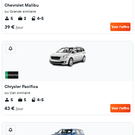
Chevrolet Malibu
ou Grande similaire
5
2
4-5
39 €
Voir l’offre
/jour
Chrysler Pacifica
ou Van similaire
5
5
4-5
43 €
Voir l’offre
/jour