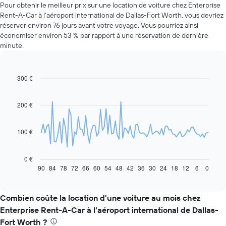
Pour obtenir le meilleur prix sur une location de voiture chez Enterprise
Rent-A-Car à l'aéroport international de Dallas-Fort Worth, vous devriez
réserver environ 76 jours avant votre voyage. Vous pourriez ainsi
économiser environ 53 % par rapport à une réservation de dernière
minute.
300 €
Line
Chart
graphic.
chart
with
91
200 €
data
points.
100 €
Le
graphique
ci-
0 €
dessous
90
84
78
72
66
60
54
48
42
36
30
24
18
12
6
0
End
of
indique
interactive
l'évolution
chart
des
Combien coûte la location d'une voiture au mois chez
prix
Enterprise Rent-A-Car à l'aéroport international de Dallas-
d'une
Fort Worth ?
voiture