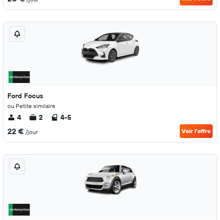
Ford Focus
ou Petite similaire
4
2
4-5
22 €
Voir l’offre
/jour