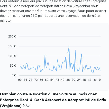
Pour obtenir le meilleur prix sur une location de voiture chez Enterprise
Rent-A-Car à Aéroport de Aéroport Intl de Sofia (Vrajdebna), vous
devriez réserver environ 9 jours avant votre voyage. Vous pourriez ainsi
économiser environ 51 % par rapport à une réservation de dernière
minute.
200 €
Line
Chart
graphic.
chart
with
150 €
91
data
100 €
points.
Le
50 €
graphique
ci-
0 €
dessous
90
84
78
72
66
60
54
48
42
36
30
24
18
12
6
0
End
of
indique
interactive
l'évolution
chart
des
Combien coûte la location d'une voiture au mois chez
prix
Enterprise Rent-A-Car à Aéroport de Aéroport Intl de Sofia
d'une
(Vrajdebna) ?
voiture