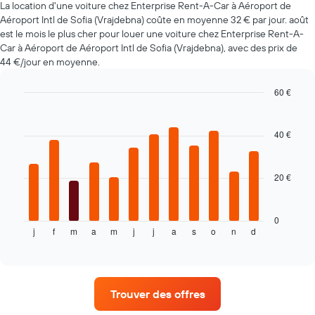
La location d'une voiture chez Enterprise Rent-A-Car à Aéroport de
de
location
Aéroport Intl de Sofia (Vrajdebna) coûte en moyenne 32 € par jour. août
à
est le mois le plus cher pour louer une voiture chez Enterprise Rent-A-
l'approche
Car à Aéroport de Aéroport Intl de Sofia (Vrajdebna), avec des prix de
de
44 €/jour en moyenne.
la
date
60 €
de
Bar
Chart
la
graphic.
chart
réservation
with
40 €
Sur
12
bars.
le
graphique,
20 €
Le
1
graphique
axe
ci-
X
dessous
indiquent
0
j
f
m
a
m
j
j
a
s
o
n
d
indique
End
le
of
le
nombre
interactive
prix
de
chart
moyen
jours
d'une
avant
Trouver des offres
voiture
la
de
réservation