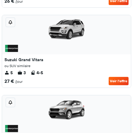
26 €
Voir l’offre
/jour
Suzuki Grand Vitara
ou SUV similaire
5
3
4-5
27 €
Voir l’offre
/jour