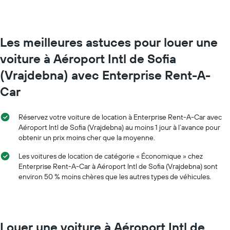
location
Sur
par
le
mois
graphique,
Sur
1
Les meilleures astuces pour louer une
le
axe
voiture à Aéroport Intl de Sofia
graphique,
Y
1
indiquent
(Vrajdebna) avec Enterprise Rent-A-
axe
le
X
prix
Car
indiquent
moyen
les
d'une
mois
voiture
Réservez votre voiture de location à Enterprise Rent-A-Car avec
de
de
Aéroport Intl de Sofia (Vrajdebna) au moins 1 jour à l’avance pour
l'année
location
obtenir un prix moins cher que la moyenne.
Sur
le
Les voitures de location de catégorie « Économique » chez
graphique,
Enterprise Rent-A-Car à Aéroport Intl de Sofia (Vrajdebna) sont
1
environ 50 % moins chères que les autres types de véhicules.
axe
Y
indiquent
le
prix
Louer une voiture à Aéroport Intl de