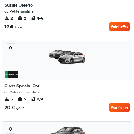
Suzuki Celerio
ou Petite similaire
2
2
4-5
19 €
Voir l’offre
/jour
Class Special Car
ou Catégorie similaire
5
5
2/4
20 €
Voir l’offre
/jour