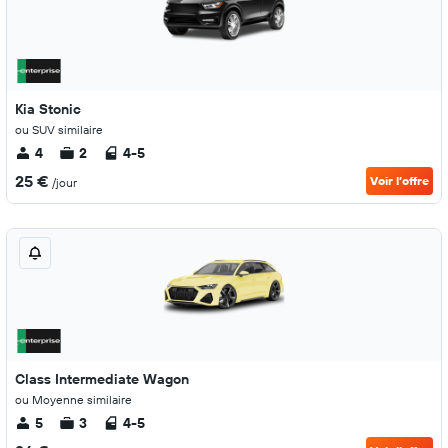
Kia Stonic
ou SUV similaire
4
2
4-5
25 €
Voir l’offre
/jour
Class Intermediate Wagon
ou Moyenne similaire
5
3
4-5