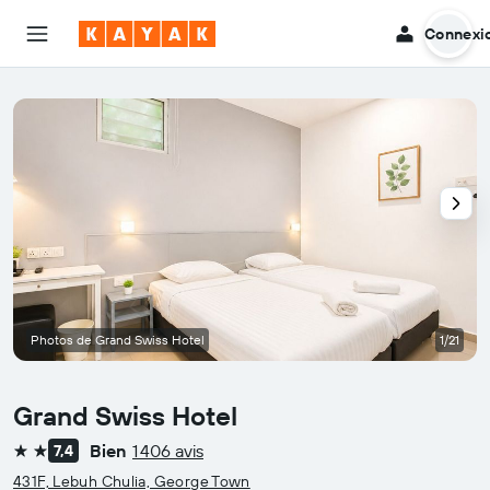
Connexi
Photos de Grand Swiss Hotel
1/21
Grand Swiss Hotel
Bien
1 406 avis
7,4
2 étoiles
431F, Lebuh Chulia, George Town