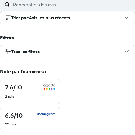
Trier par
:
Avis les plus récents
Filtres
Tous les filtres
Note par fournisseur
7.6
/10
7.6
sur
2 avis
10
6.6
/10
6.6
sur
22 avis
10