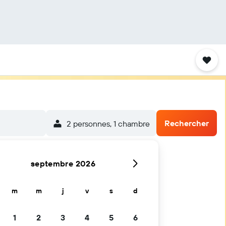
Rechercher
2 personnes, 1 chambre
septembre 2026
m
m
j
v
s
d
1
2
3
4
5
6