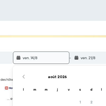
ven. 14/8
-
ven. 21/8
août 2026
 des hôtels à Stationsbuurt
l
m
m
j
v
s
d
l
… et plus
1
2