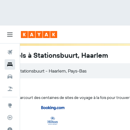
Vols
Hôtels à Stationsbuurt, Haarlem
Hôtels
Voitures
Vol+Hôtel
KAYAK parcourt des centaines de sites de voyage à la fois pour trouver
Explore
Suivi des vols
Meilleur moment pour voyager