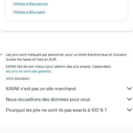
Hôtels à Barcelone
Hôtels à Monastir
Hôtels à Londres
Hôtels à Nantes
Hôtels à La Rochelle
Hôtels à Lyon
Hôtels à Paris
Les prix sont indiqués par personne, pour un billet électronique et incluent
*
toutes les taxes et frais en EUR.
Hôtels à Marseille
KAYAK fait de son mieux pour obtenir des prix exacts. Cependant,
Hôtels à Nice
les prix ne sont pas garantis
.
Voici pourquoi :
Hôtels à Deauville
Hôtels à Bordeaux
KAYAK n'est pas un site marchand
Hôtels à Cannes
Nous recueillons des données pour vous
Pourquoi les prix ne sont-ils pas exacts à 100 % ?