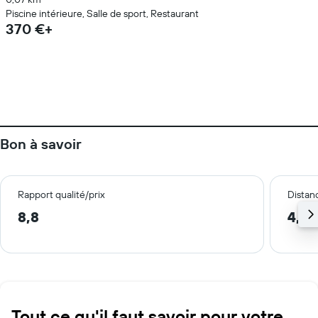
Piscine intérieure, Salle de sport, Restaurant
370 €+
Bon à savoir
Rapport qualité/prix
Distanc
8,8
4,2 
Tout ce qu'il faut savoir pour votre