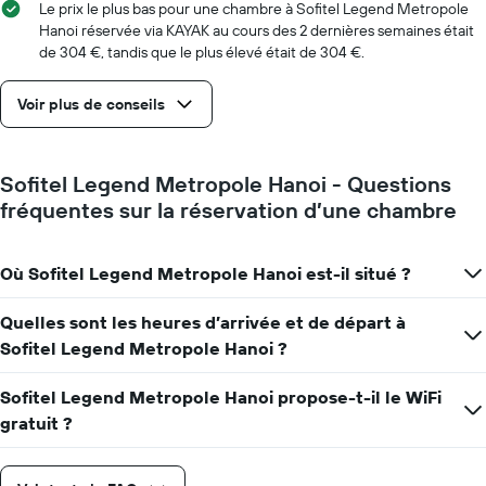
jours
Le prix le plus bas pour une chambre à Sofitel Legend Metropole
avant
Hanoi réservée via KAYAK au cours des 2 dernières semaines était
le
de 304 €, tandis que le plus élevé était de 304 €.
séjour
Sur
Voir plus de conseils
le
graphique,
1
axe
Sofitel Legend Metropole Hanoi - Questions
Y
fréquentes sur la réservation d’une chambre
indiquent
le
prix
moyen
Où Sofitel Legend Metropole Hanoi est-il situé ?
d'une
chambre
Quelles sont les heures d’arrivée et de départ à
Sofitel Legend Metropole Hanoi ?
Sofitel Legend Metropole Hanoi propose-t-il le WiFi
gratuit ?