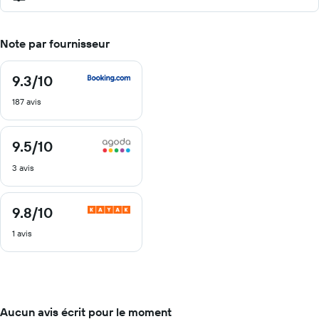
Note par fournisseur
9.3
/10
9.3
sur
187 avis
10
9.5
/10
9.5
sur
3 avis
10
9.8
/10
9.8
sur
1 avis
10
Aucun avis écrit pour le moment