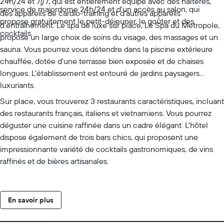
24h/24 et 7j/7, qui est entièrement équipé avec des haltères,
service de majordome 24h/24 et d'un accès au salon, qui
des appareils de cardio-training et d'autres appareils
propose gratuitement le petit-déjeuner, le goûter et des
d'entraînement. Le spa de luxe sur place, Le Spa du Metropole,
cocktails.
propose un large choix de soins du visage, des massages et un
sauna. Vous pourrez vous détendre dans la piscine extérieure
chauffée, dotée d'une terrasse bien exposée et de chaises
longues. L'établissement est entouré de jardins paysagers
luxuriants.
Sur place, vous trouverez 3 restaurants caractéristiques, incluant
des restaurants français, italiens et vietnamiens. Vous pourrez
déguster une cuisine raffinée dans un cadre élégant. L'hôtel
dispose également de trois bars chics, qui proposent une
impressionnante variété de cocktails gastronomiques, de vins
raffinés et de bières artisanales.
En savoir plus