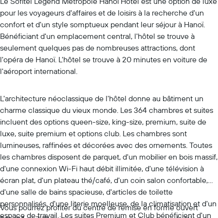
Le Sofitel Legend Metropole Hanoi Hotel est une option de luxe
pour les voyageurs d'affaires et de loisirs à la recherche d'un
confort et d'un style somptueux pendant leur séjour à Hanoï.
Bénéficiant d'un emplacement central, l'hôtel se trouve à
seulement quelques pas de nombreuses attractions, dont
l'opéra de Hanoï. L'hôtel se trouve à 20 minutes en voiture de
l'aéroport international.
L'architecture néoclassique de l'hôtel donne au bâtiment un
charme classique du vieux monde. Les 364 chambres et suites
incluent des options queen-size, king-size, premium, suite de
luxe, suite premium et options club. Les chambres sont
lumineuses, raffinées et décorées avec des ornements. Toutes
les chambres disposent de parquet, d'un mobilier en bois massif,
d'une connexion Wi-Fi haut débit illimitée, d'une télévision à
écran plat, d'un plateau thé/café, d'un coin salon confortable,
d'une salle de bains spacieuse, d'articles de toilette
personnalisés, d'une literie moelleuse, de la climatisation et d'un
Vous pourrez profiter du centre de remise en forme ouvert
espace de travail. Les suites Premium et Club bénéficient d'un