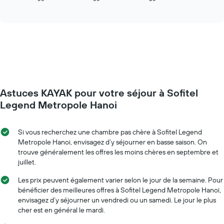
la
of
affiche
interactive
semaine
l'évolution
chart
Sur
des
le
prix
graphique,
d'une
1
chambre
axe
à
Y
l'approche
indiquent
de
le
Astuces KAYAK pour votre séjour à Sofitel
la
prix
date
Legend Metropole Hanoi
moyen
du
d'une
séjour
chambre
Sur
Si vous recherchez une chambre pas chère à Sofitel Legend
le
Metropole Hanoi, envisagez d’y séjourner en basse saison. On
graphique,
trouve généralement les offres les moins chères en septembre et
1
juillet.
axe
X
Les prix peuvent également varier selon le jour de la semaine. Pour
indiquent
bénéficier des meilleures offres à Sofitel Legend Metropole Hanoi,
le
envisagez d’y séjourner un vendredi ou un samedi. Le jour le plus
nombre
cher est en général le mardi.
de