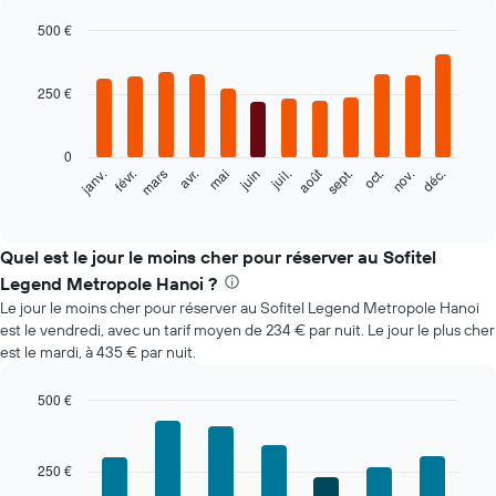
500 €
Bar
Chart
graphic.
chart
with
250 €
12
bars.
0
Le
août
févr.
mai
nov.
mars
juin
sept.
déc.
janv.
avr.
juil.
oct.
graphique
End
of
ci-
interactive
dessous
chart
indique
Quel est le jour le moins cher pour réserver au Sofitel
le
Legend Metropole Hanoi ?
prix
Le jour le moins cher pour réserver au Sofitel Legend Metropole Hanoi
moyen
est le vendredi, avec un tarif moyen de 234 € par nuit. Le jour le plus cher
d'une
est le mardi, à 435 € par nuit.
chambre
par
mois
500 €
Sur
Bar
Chart
le
graphic.
chart
with
graphique,
250 €
7
1
bars.