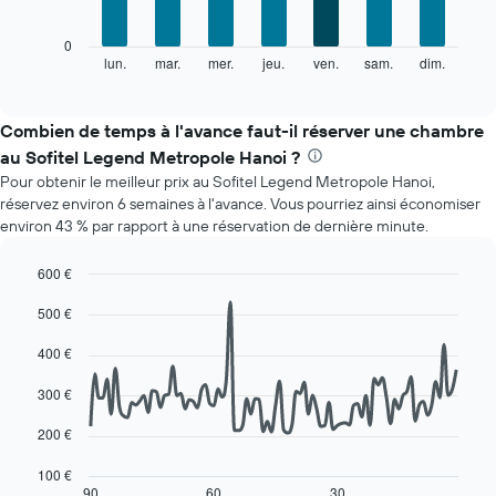
axe
X
Le
0
indiquent
graphique
lun.
mar.
mer.
jeu.
ven.
sam.
dim.
End
les
of
ci-
mois.
interactive
dessous
chart
Sur
indique
Combien de temps à l'avance faut-il réserver une chambre
le
le
graphique,
au Sofitel Legend Metropole Hanoi ?
prix
1
Pour obtenir le meilleur prix au Sofitel Legend Metropole Hanoi,
moyen
axe
réservez environ 6 semaines à l'avance. Vous pourriez ainsi économiser
d'une
Y
environ 43 % par rapport à une réservation de dernière minute.
chambre
indiquent
par
le
jour
600 €
prix
Sur
Line
Chart
moyen
500 €
le
graphic.
chart
d'une
with
graphique,
chambre
90
400 €
1
data
axe
points.
300 €
X
indiquent
Le
200 €
les
graphique
jours
ci-
100 €
de
dessous
90
60
30
End