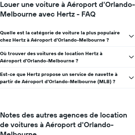
graphique,
Louer une voiture à Aéroport d'Orlando-
1
axe
Melbourne avec Hertz - FAQ
Y
indiquent
le
Quelle est la catégorie de voiture la plus populaire
prix
chez Hertz à Aéroport d'Orlando-Melbourne ?
moyen
d'une
voiture
Où trouver des voitures de location Hertz à
de
Aéroport d'Orlando-Melbourne ?
location
pour
Est-ce que Hertz propose un service de navette à
une
journée
partir de Aéroport d'Orlando-Melbourne (MLB) ?
Notes des autres agences de location
de voitures à Aéroport d'Orlando-
Melbourne