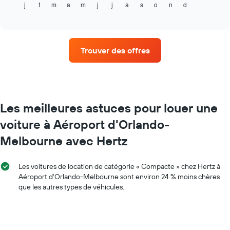
j
f
m
a
m
j
j
a
s
o
n
d
indique
End
X
of
le
indiquent
interactive
prix
chart
le
moyen
nombre
d'une
de
Trouver des offres
voiture
jours
de
avant
location
la
par
réservation
mois
Sur
Sur
Les meilleures astuces pour louer une
le
le
graphique,
voiture à Aéroport d'Orlando-
graphique,
1
1
axe
Melbourne avec Hertz
axe
Y
X
indiquent
indiquent
le
Les voitures de location de catégorie « Compacte » chez Hertz à
les
prix
Aéroport d'Orlando-Melbourne sont environ 24 % moins chères
mois
moyen
que les autres types de véhicules.
de
d'une
l'année
voiture
Sur
de
le
location