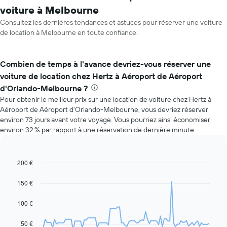
voiture à Melbourne
Consultez les dernières tendances et astuces pour réserver une voiture
de location à Melbourne en toute confiance.
Combien de temps à l'avance devriez-vous réserver une
voiture de location chez Hertz à Aéroport de Aéroport
d'Orlando-Melbourne ?
Pour obtenir le meilleur prix sur une location de voiture chez Hertz à
Aéroport de Aéroport d'Orlando-Melbourne, vous devriez réserver
environ 73 jours avant votre voyage. Vous pourriez ainsi économiser
environ 32 % par rapport à une réservation de dernière minute.
200 €
Line
Chart
graphic.
chart
with
150 €
91
data
100 €
points.
Le
50 €