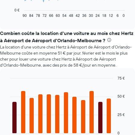
graphique
ci-
0 €
dessous
90
84
78
72
66
60
54
48
42
36
30
24
18
12
6
0
End
of
indique
interactive
l'évolution
chart
des
Combien coûte la location d'une voiture au mois chez Hertz
prix
à Aéroport de Aéroport d'Orlando-Melbourne ?
d'une
La location d'une voiture chez Hertz à Aéroport de Aéroport d'Orlando-
voiture
Melbourne coûte en moyenne 51 € par jour. février est le mois le plus
de
cher pour louer une voiture chez Hertz à Aéroport de Aéroport
location
d'Orlando-Melbourne, avec des prix de 58 €/jour en moyenne.
à
l'approche
de
75 €
la
Bar
Chart
date
graphic.
chart
with
de
50 €
12
la
bars.
réservation
Sur
25 €
Le
le
graphique
graphique,
ci-
1
dessous
0
axe