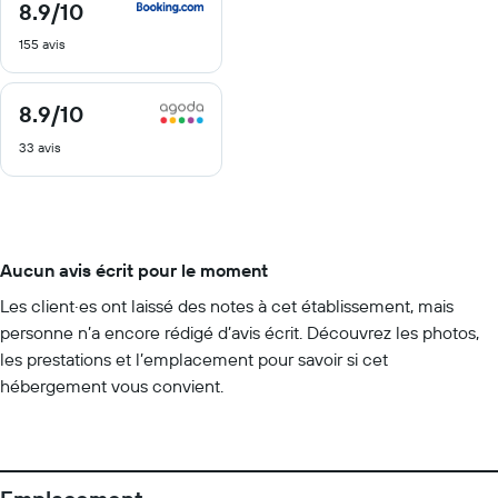
8.9
/10
8.9
sur
155 avis
10
8.9
/10
8.9
sur
33 avis
10
Aucun avis écrit pour le moment
Les client·es ont laissé des notes à cet établissement, mais
personne n’a encore rédigé d’avis écrit. Découvrez les photos,
les prestations et l’emplacement pour savoir si cet
hébergement vous convient.