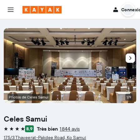
Connexi
Photos de Celes Samui
1/9
Celes Samui
Très bien
1 844 avis
8,9
4 étoiles
175/3 Thaveerat-Pakdee Road, Ko Samui