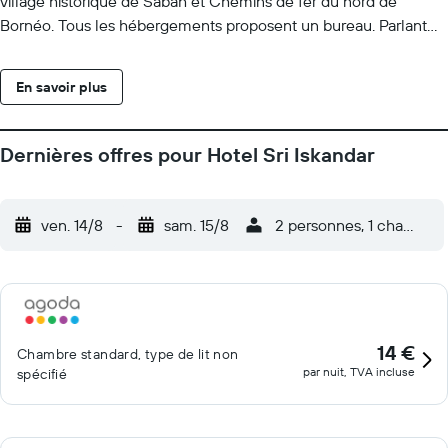
village historique de Sabah et Chemins de fer du nord de
Bornéo. Tous les hébergements proposent un bureau. Parlant
anglais et malais, le personnel de la réception se fera un plaisir
de vous renseigner sur la région. Vous séjournerez à
En savoir plus
respectivement 6,2 km et 10 km de ces lieux d’intérêt: Mosquée
Likas et Centre international technologique et commercial de
Penampang - ITCC. L'aéroport le plus proche (Aéroport
Dernières offres pour Hotel Sri Iskandar
international de Kota Kinabalu) est à 4 km.
ven. 14/8
-
sam. 15/8
2 personnes, 1 chambre
14 €
Chambre standard, type de lit non
par nuit, TVA incluse
spécifié