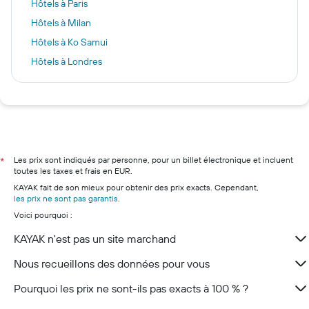
Hôtels à Paris
Hôtels à Milan
Hôtels à Ko Samui
Hôtels à Londres
Hôtels à Marrakech
Hôtels à Coupvray
Hôtels à Colombo
Hôtels à Strasbourg
Hôtels à Marseille
Les prix sont indiqués par personne, pour un billet électronique et incluent
*
toutes les taxes et frais en EUR.
Hôtels à Nice
KAYAK fait de son mieux pour obtenir des prix exacts. Cependant,
Hôtels à Lyon
les prix ne sont pas garantis
.
Voici pourquoi :
Hôtels à Deauville
Hôtels à Bordeaux
KAYAK n'est pas un site marchand
Hôtels à Ajaccio
Nous recueillons des données pour vous
Pourquoi les prix ne sont-ils pas exacts à 100 % ?