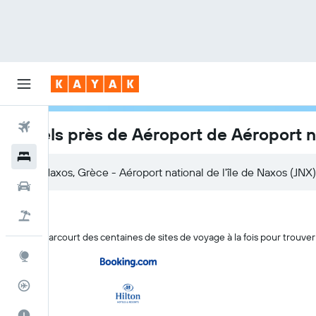
Vols
Hôtels près de Aéroport de Aéroport na
Hôtels
Naxos, Grèce - Aéroport national de l'île de Naxos (JNX)
Voitures
Vol+Hôtel
KAYAK parcourt des centaines de sites de voyage à la fois pour trouver
Explore
Suivi des vols
Meilleur moment pour voyager