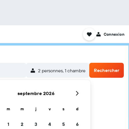
Connexion
Rechercher
2 personnes, 1 chambre
septembre 2026
m
m
j
v
s
d
1
2
3
4
5
6