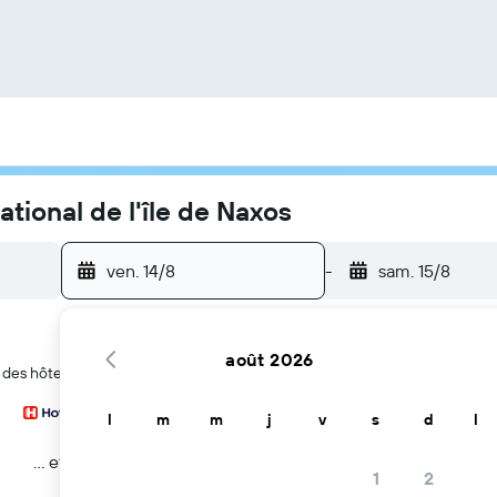
tional de l'île de Naxos
ven. 14/8
-
sam. 15/8
août 2026
 des hôtels à Aéroport de Aéroport national de l'île de Naxos
l
m
m
j
v
s
d
l
… et plus
1
2