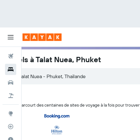
Vols
Hôtels à Talat Nuea, Phuket
Hôtels
Voitures
Vol+Hôtel
KAYAK parcourt des centaines de sites de voyage à la fois pour trouver
Explore
Suivi des vols
Meilleur moment pour voyager