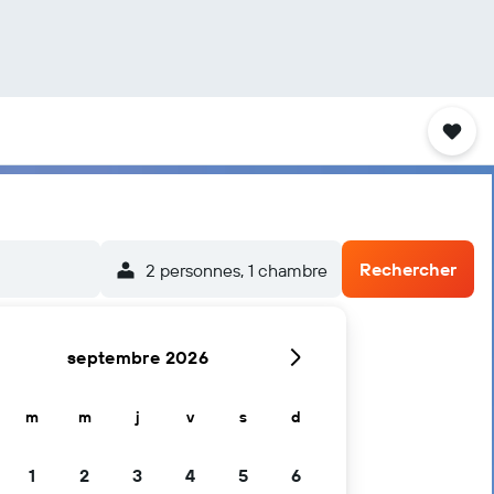
Rechercher
2 personnes, 1 chambre
septembre 2026
m
m
j
v
s
d
1
2
3
4
5
6