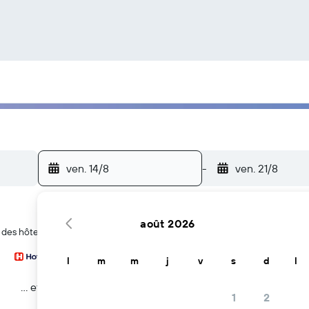
ven. 14/8
-
ven. 21/8
août 2026
 des hôtels à Talat Nuea
l
m
m
j
v
s
d
l
… et plus
1
2