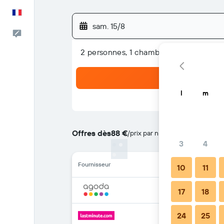
Français
sam. 15/8
Commentaires
2 personnes, 1 chambre
l
m
Offres dès
88 €
/
prix par nuit le moins cher
3
4
Fournisseur
10
11
17
18
24
25