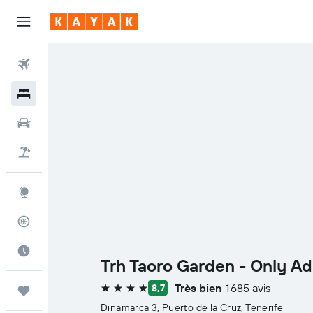
Vols
Hôtels
Voitures
Vol+Hôtel
Explore
Suivi des vols
Meilleur moment pour voyager
Trh Taoro Garden - Only Ad
Très bien
1 685 avis
8,7
Trips
4 étoiles
Dinamarca 3, Puerto de la Cruz, Tenerife