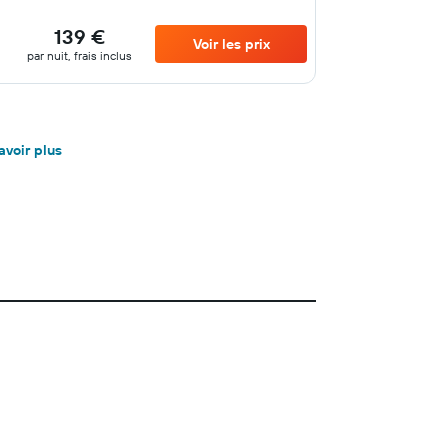
139 €
Voir les prix
par nuit, frais inclus
avoir plus