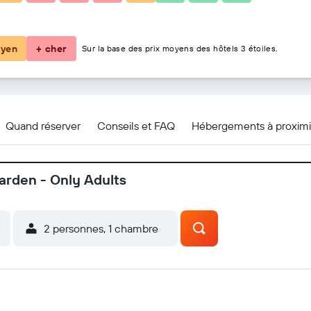
93 €
yen
+ cher
Sur la base des prix moyens des hôtels 3 étoiles.
 plus
Quand réserver
Conseils et FAQ
Hébergements à proximi
Garden - Only Adults
2 personnes, 1 chambre