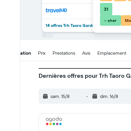
31
- cher
Mo
14 offres Trh Taoro Garden - Only Adults de
Présentation
Prix
Prestations
Avis
Emplacement
Dernières offres pour Trh Taoro 
sam. 15/8
-
dim. 16/8