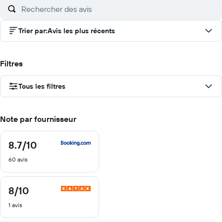
Trier par
:
Avis les plus récents
Filtres
Tous les filtres
Note par fournisseur
8.7
/10
8.7
sur
60 avis
10
8
/10
8
sur
1 avis
10