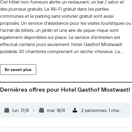
Cet hôtel non-fumeurs abrite un restaurant, un bar / salon et
des journaux gratuits. Le Wi-Fi gratuit dans les parties
communes et le parking sans voiturier gratuit sont aussi
proposés. Un service d'assistance pour les visites touristiques ou
l'achat de billets, un jardin et une aire de pique-nique sont
également disponibles sur place. Le service d'entretien est
effectué certains jours seulement. Hotel Gasthof Mostwastl
possède 30 chambres comprenant un sèche-cheveux. La
télévision avec chaînes par satellite est disponible dans les
chambres. Cet hôtel de Salzbourg offre l'accès gratuit à Internet
En savoir plus
par Wi-Fi. Des lits bébé (en supplément) et des lits
pliants/supplémentaires (en supplément) sont également
disponibles. Un service de ménage est fourni certains jours
Dernières offres pour Hotel Gasthof Mostwastl
seulement. Les activités de loisir répertoriées ci-dessous sont
accessibles directement sur place ou à proximité. Ces activités
peuvent faire l'objet de frais supplémentaires.
lun. 17/8
-
mar. 18/8
2 personnes, 1 chambre