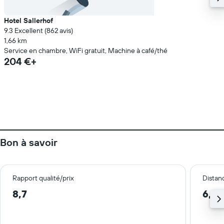
Hotel Sallerhof
9.3 Excellent (862 avis)
1,66 km
Service en chambre, WiFi gratuit, Machine à café/thé
204 €+
Bon à savoir
Rapport qualité/prix
Distanc
8,7
6,2 