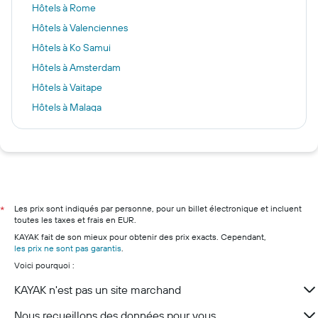
Hôtels à Rome
Hôtels à Valenciennes
Hôtels à Ko Samui
Hôtels à Amsterdam
Hôtels à Vaitape
Hôtels à Malaga
Hôtels à Strasbourg
Hôtels à Marrakech
Hôtels à Biarritz
Hôtels à Marseille
Hôtels à Nice
Les prix sont indiqués par personne, pour un billet électronique et incluent
*
toutes les taxes et frais en EUR.
Hôtels à Lyon
KAYAK fait de son mieux pour obtenir des prix exacts. Cependant,
Hôtels à Deauville
les prix ne sont pas garantis
.
Voici pourquoi :
Hôtels à Bordeaux
Hôtels à Cannes
KAYAK n'est pas un site marchand
Nous recueillons des données pour vous