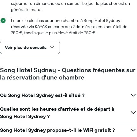
indiquent
séjourner un dimanche ou un samedi. Le jour le plus cher est en
le
général le mardi.
nombre
de
Le prix le plus bas pour une chambre à Song Hotel Sydney
jours
réservée via KAYAK au cours des 2 dernières semaines était de
avant
250 €, tandis que le plus élevé était de 250 €.
le
séjour
Voir plus de conseils
Sur
le
graphique,
1
Song Hotel Sydney - Questions fréquentes sur
axe
la réservation d’une chambre
Y
indiquent
le
Où Song Hotel Sydney est-il situé ?
prix
moyen
d'une
Quelles sont les heures d’arrivée et de départ à
chambre
Song Hotel Sydney ?
Song Hotel Sydney propose-t-il le WiFi gratuit ?