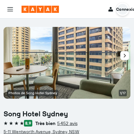
Connexi
Photos de Song Hotel Sydney
1/17
Song Hotel Sydney
Très bien
5 452 avis
8,9
4 étoiles
5-11 Wentworth Avenue, Sydney, NSW