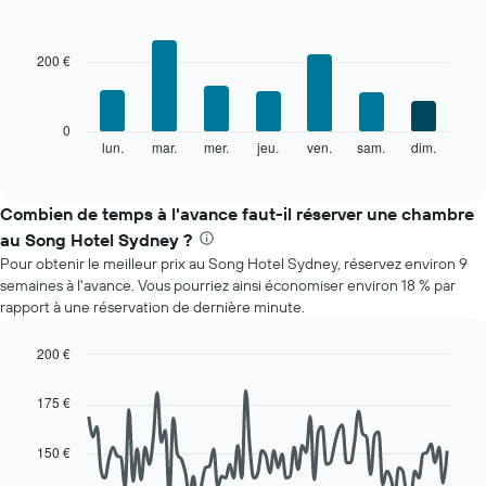
Sur
Bar
Chart
le
graphic.
chart
with
graphique,
200 €
7
1
bars.
axe
X
Le
0
indiquent
graphique
lun.
mar.
mer.
jeu.
ven.
sam.
dim.
End
les
of
ci-
mois.
interactive
dessous
chart
Sur
indique
Combien de temps à l'avance faut-il réserver une chambre
le
le
graphique,
au Song Hotel Sydney ?
prix
1
Pour obtenir le meilleur prix au Song Hotel Sydney, réservez environ 9
moyen
axe
semaines à l'avance. Vous pourriez ainsi économiser environ 18 % par
d'une
Y
rapport à une réservation de dernière minute.
chambre
indiquent
par
le
jour
200 €
prix
Sur
Line
Chart
moyen
le
graphic.
chart
d'une
175 €
with
graphique,
chambre
90
1
data
150 €
axe
points.
X