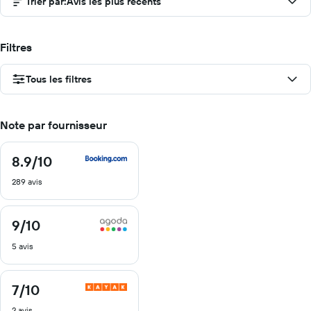
Trier par
:
Avis les plus récents
Filtres
Tous les filtres
Note par fournisseur
8.9
/10
8.9
sur
289 avis
10
9
/10
9
sur
5 avis
10
7
/10
7
sur
2 avis