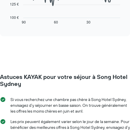
indiquent
125 €
Le
les
graphique
jours
ci-
100 €
de
dessous
90
60
30
End
la
of
affiche
interactive
semaine
l'évolution
chart
Sur
des
le
prix
graphique,
d'une
1
chambre
axe
à
Y
l'approche
indiquent
de
le
Astuces KAYAK pour votre séjour à Song Hotel
la
prix
date
Sydney
moyen
du
d'une
séjour
chambre
Sur
Si vous recherchez une chambre pas chère à Song Hotel Sydney,
le
envisagez d’y séjourner en basse saison. On trouve généralement
graphique,
les offres les moins chères en juin et avril.
1
axe
Les prix peuvent également varier selon le jour de la semaine. Pour
X
bénéficier des meilleures offres à Song Hotel Sydney, envisagez d’y