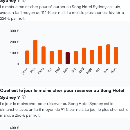
Sydney ?
Le mois le moins cher pour séjourner au Song Hotel Sydney est juin,
avec un tarif moyen de 114 € par nuit. Le mois le plus cher est février, à
224 € par nuit.
300 €
Bar
Chart
graphic.
200 €
chart
with
12
100 €
bars.
0
Le
août
févr.
mai
nov.
mars
juin
sept.
déc.
janv.
avr.
juil.
oct.
graphique
End
of
ci-
interactive
dessous
chart
indique
Quel est le jour le moins cher pour réserver au Song Hotel
le
Sydney ?
prix
Le jour le moins cher pour réserver au Song Hotel Sydney est le
moyen
dimanche, avec un tarif moyen de 91 € par nuit. Le jour le plus cher est le
d'une
mardi, à 266 € par nuit.
chambre
par
mois
400 €