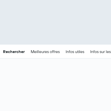
Rechercher
Meilleures offres
Infos utiles
Infos sur le
Offres de séjours pas
chères à Sydney
Meilleurs prix trouvés pour :
23 -
Modifier les dates
26 août
.