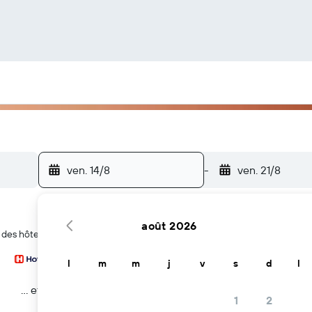
ven. 14/8
-
ven. 21/8
août 2026
 des hôtels à Riverview
l
m
m
j
v
s
d
l
… et plus
1
2