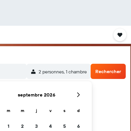
Rechercher
2 personnes, 1 chambre
septembre 2026
m
m
j
v
s
d
1
2
3
4
5
6