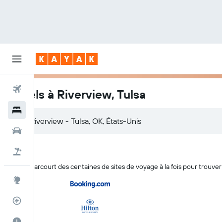
Vols
Hôtels à Riverview, Tulsa
Hôtels
Voitures
Vol+Hôtel
KAYAK parcourt des centaines de sites de voyage à la fois pour trouver
Explore
Suivi des vols
Meilleur moment pour voyager